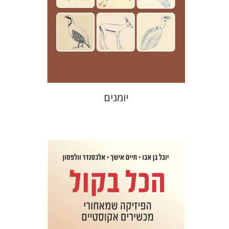
מחיר השקה
$24
$35
יומנים
חיים אישך
יובל בן-אבו
אלכסנדר
וולפסון