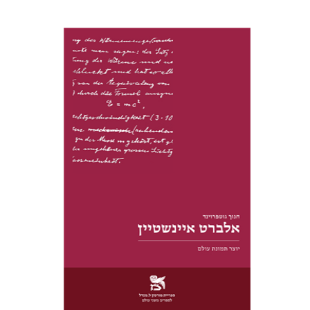
חנוך גוטפרוינד
הנחת אתר ספר מודפס
$28
$31