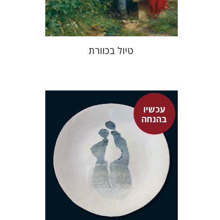
$34
$46
טיול בכוורת
עכשיו
בהנחה
ארווין שרדינגר
אבשלום אליצור
גל מנלה
רונה אבירם