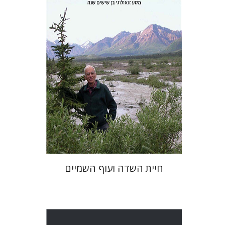
הנחת אתר ספר מודפס
$55
$61
חיית השדה ועוף השמיים