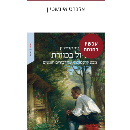
אלברט איינשטיין
עכשיו
בהנחה
מור קדישזון
עכשיו בהנחה