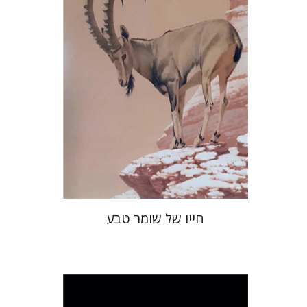
הנחת אתר ספר מודפס
$49
$54
חייו של שומר טבע