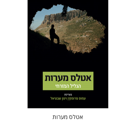
עמוס פרומקין
ינון שבטיאל
הנחת אתר ספר מודפס
$50
$56
אטלס מערות