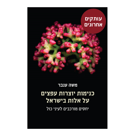
עותקים
אחרונים
משה ענבר
$46