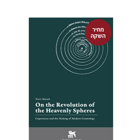
מחיר
השקה
צבי מזא"ה
אלישבע הרשלר
מחיר השקה
$24
$35