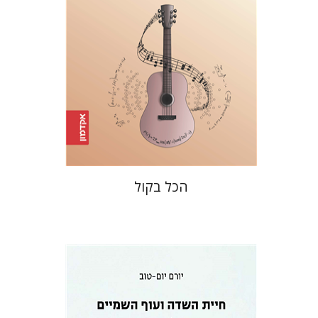
הנחת אתר ספר מודפס
$32
$35
הכל בקול
יורם יום-טוב