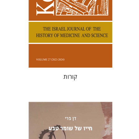
הנחת אתר ספר מודפס
$38
$42
קורות
דן פרי