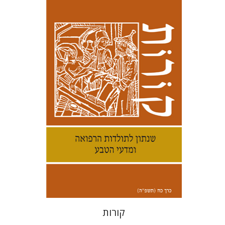
קנת קולינס
הנחת אתר ספר מודפס
$38
$42
קורות