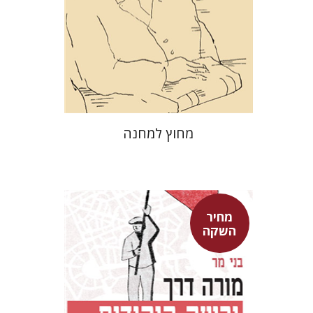
מחיר השקה
$29
$42
מחוץ למחנה
מחיר
השקה
בני מר