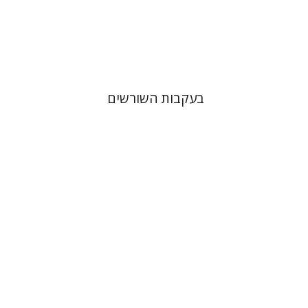
הנחת אתר ספר מודפס
$38
$42
בעקבות השורשים
אריאל זינדר