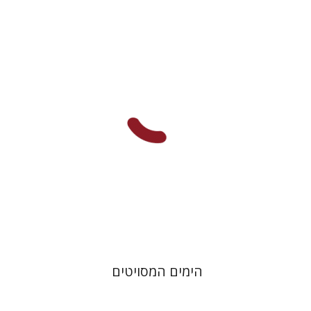
ירון ניר פרייזגר
הנחת אתר ספר מודפס
$32
$35
הימים המסויטים