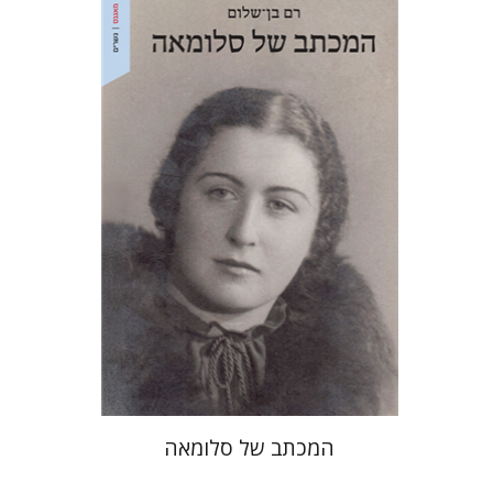
רם בן-שלום
הנחת אתר ספר מודפס
$41
$46
המכתב של סלומאה