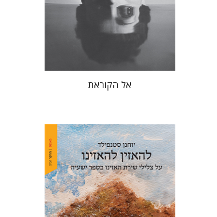
הנחת אתר ספר מודפס
$38
$42
אל הקוראת
יוחנן סטנפילד