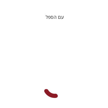
עם הספל
פרימו לוי
מנואלה קונסוני
יונתן פיין