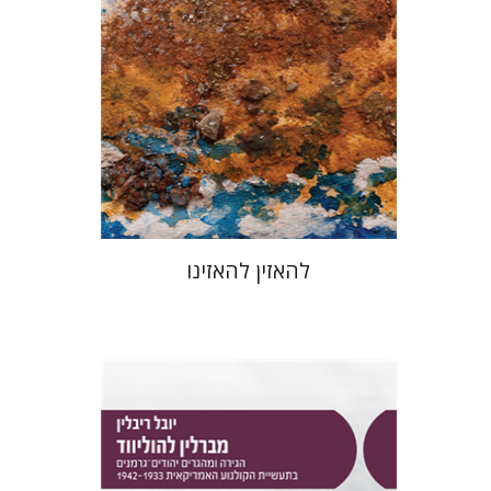
הנחת אתר ספר מודפס
$48
$53
להאזין להאזינו
יובל ריבלין