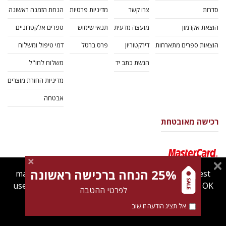
סדרות
צרו קשר
מדיניות פרטיות
הנחת הזמנה ראשונה
הוצאת אקדמון
מועצה מדעית
תנאי שימוש
ספרים אלקטרוניים
הוצאות ספרים מתארחות
דירקטוריון
פרס ברטל
דמי טיפול ומשלוח
הגשת כתב יד
משלוח לחו"ל
מדיניות החזרת מוצרים
אבטחה
רכישה מאובטחת
25% הנחה ברכישה ראשונה
magnespress.co.il uses cookies to give you the best
user experience. Using this website means you're OK
לפרטי ההטבה
with this.
אל תציג הודעה זו שוב
Find out more about our
cookies policy