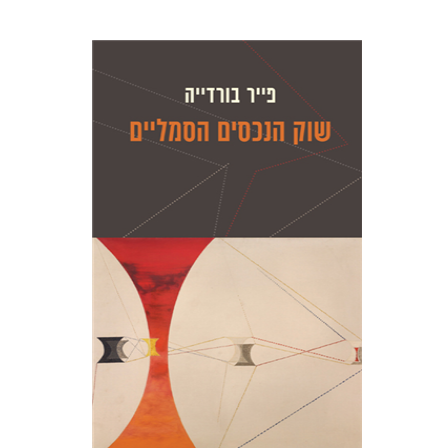
פייר בורדייה
ז'יזל ספירו
אמוץ גלעדי
ז'יזל ספירו
אמוץ גלעדי
הנחת אתר ספר מודפס
$28
$31