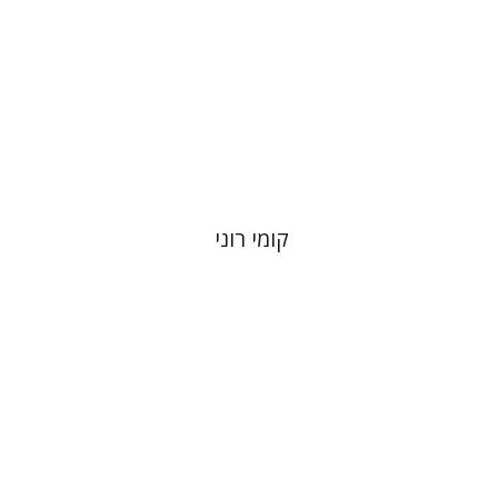
הנחת אתר ספר מודפס
$32
$35
קומי רוני
יעל דר
דוד אסף