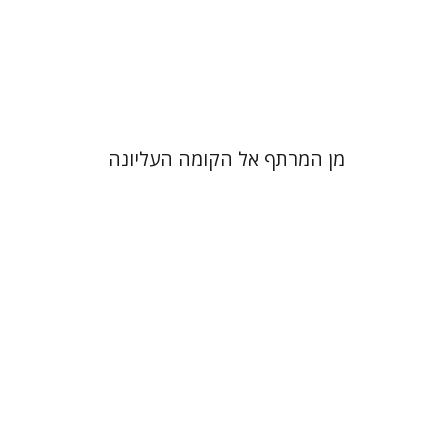
הנחת אתר ספר מודפס
$38
$42
מן המרתף אל הקומה העליונה
רחל רוז'נסקי
דוד בן-נחום