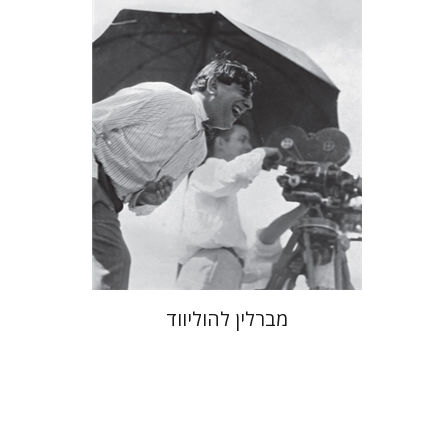
הנחת אתר ספר מודפס
$41
$46
מברלין להוליווד