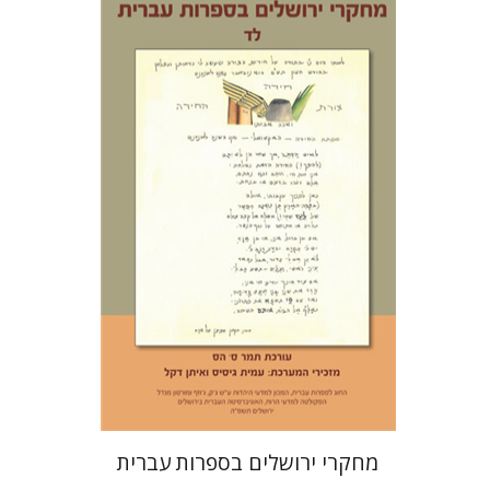
תמר ס' הס
הנחת אתר ספר מודפס
$30
$33
מחקרי ירושלים בספרות עברית