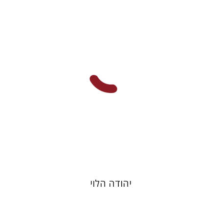
יוסף יהלום
הנחת אתר ספר מודפס
$48
$53
יהודה הלוי