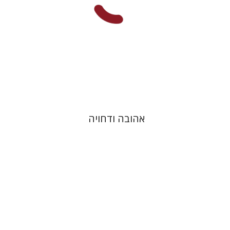
הנחת אתר ספר מודפס
$41
$46
אהובה ודחויה
רות פיין
יעל שרם