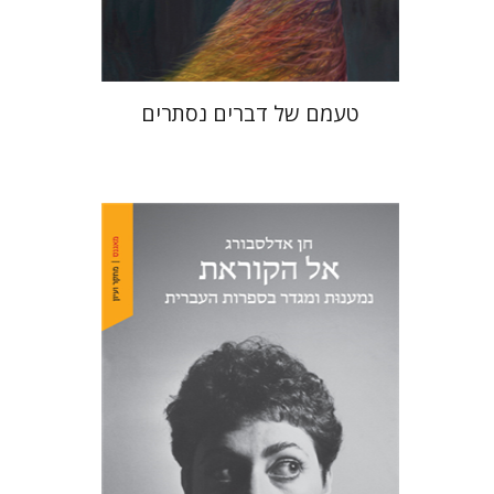
$32
$35
טעמם של דברים נסתרים
חן אדלסבורג