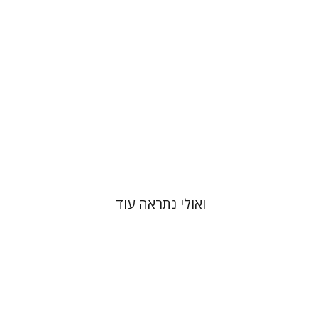
הנחת אתר ספר מודפס
$41
$46
ואולי נתראה עוד