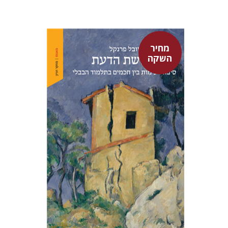
מחיר
השקה
יובל פרנקל
מחיר השקה
$32
$46