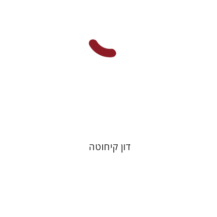
הנחת אתר ספר מודפס
$28
$31
דון קיחוטה