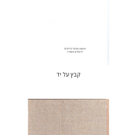
הנחת אתר ספר מודפס
$31
$34
קבץ על יד
שלמה א' גליקסברג
חגי בן-שמאי