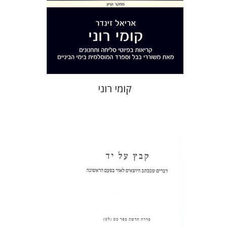
הנחת אתר ספר מודפס
$32
$35
קומי רוני
שולמית אליצור