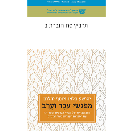
תרביץ פח חוברת ב
יהושע בלאו
יוסף יהלום