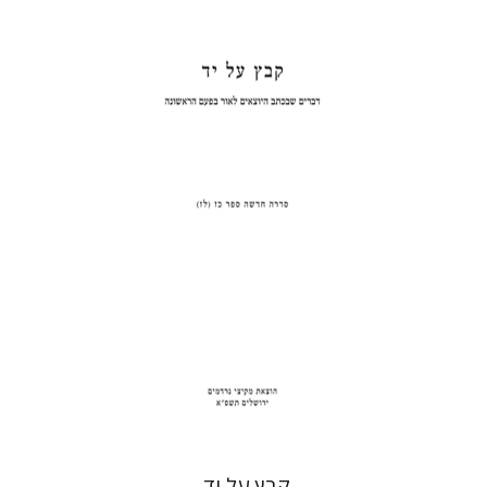
חגי בן-שמאי
הנחת אתר ספר מודפס
$35
$39
קבץ על יד