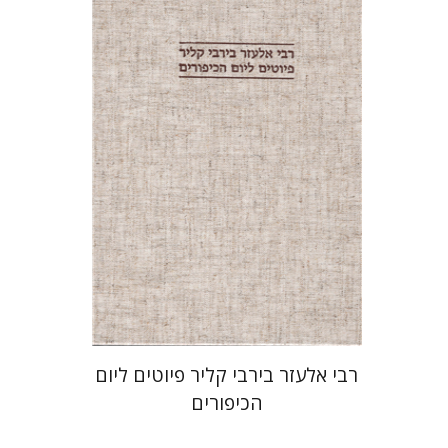
מיכאל רנד
שולמית אליצור
הנחת אתר ספר מודפס
$64
$71
רבי אלעזר בירבי קליר פיוטים ליום
הכיפורים