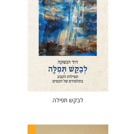
הנחת אתר ספר מודפס
$76
$85
לבקש תפילה