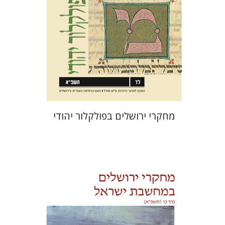
הנחת אתר ספר מודפס
$32
$35
מחקרי ירושלים בפולקלור יהודי
בנימין בראון
ריימונד לייכט