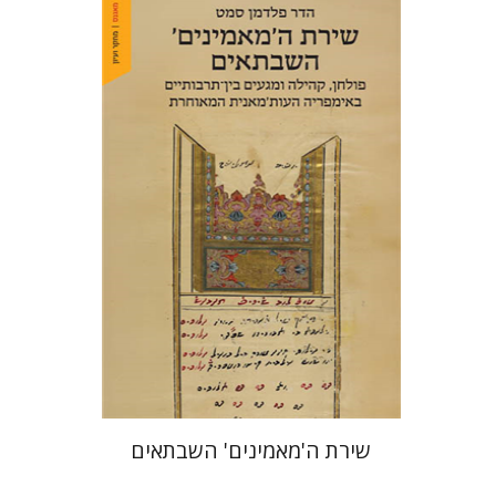
הדר פלדמן סמט
הנחת אתר ספר מודפס
$41
$46
שירת ה'מאמינים' השבתאים