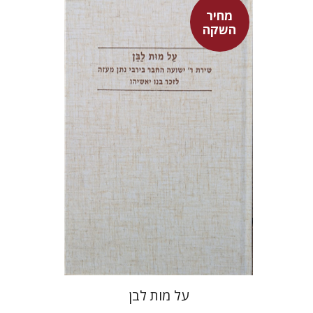
מחיר
השקה
שולמית אליצור
מחיר השקה
$27
$39
על מות לבן