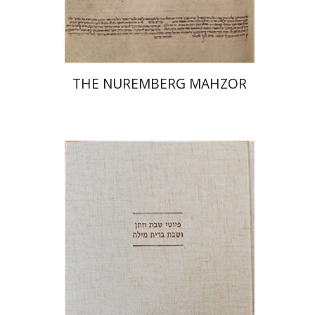
$145
$161
THE NUREMBERG MAHZOR
יונה פרנקל
גבריאל וסרמן