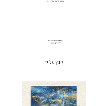
הנחת אתר ספר מודפס
$31
$34
קבץ על יד
דוד הנשקה