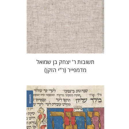
הנחת אתר ספר מודפס
$35
$39
תשובות ר' יצחק בן שמואל
מדמפייר (ר"י הזקן)
יוסף יהלום