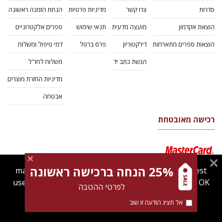
סדרות
צרו קשר
מדיניות פרטיות
הנחת הזמנה ראשונה
הוצאת אקדמון
מועצה מדעית
תנאי שימוש
ספרים אלקטרוניים
הוצאות ספרים מתארחות
דירקטוריון
פרס ברטל
דמי טיפול ומשלוח
הגשת כתב יד
משלוח לחו"ל
מדיניות החזרת מוצרים
אבטחה
רכישה מאובטחת
25% הנחה ברכישה ראשונה
magnespress.co.il uses cookies to give you the best
user experience. Using this website means you're OK
לפרטי ההטבה
with this.
אל תציג הודעה זו שוב
Find out more about our
cookies policy