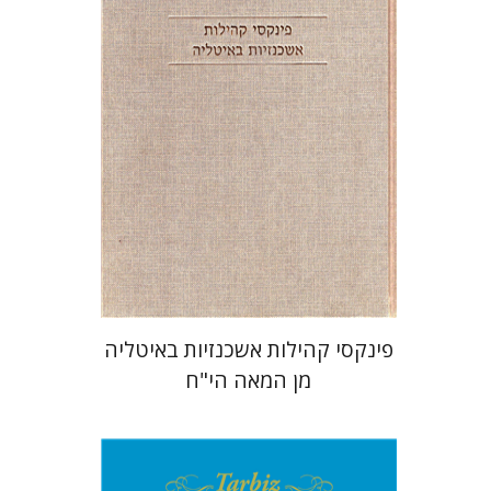
הנחת אתר ספר מודפס
$39
$43
פינקסי קהילות אשכנזיות באיטליה
מן המאה הי"ח