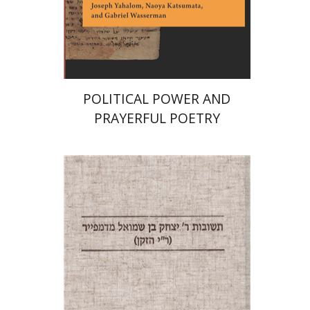
הנחת אתר ספר אלקטרוני
$28
POLITICAL POWER AND
PRAYERFUL POETRY
פנחס רוט
אברהם (רמי) ריינר