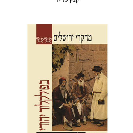
תמר אלכסנדר-פריזר
הגר סלמון
גלית חזן-רוקם
שלום צבר
הנחת אתר ספר מודפס
$32
$35