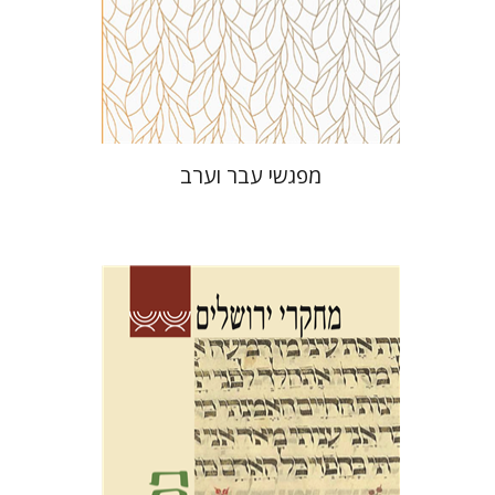
הנחת אתר ספר מודפס
$27
$30
מפגשי עבר וערב
גלית חזן-רוקם
תמר
אלכסנדר-פריזר
הגר סלמון
שלום צבר