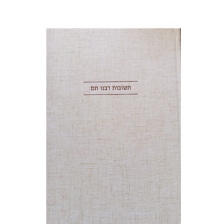
אברהם (רמי) ריינר
יוסף מרדכי
דובאוויק
הנחת אתר ספר מודפס
$45
$50