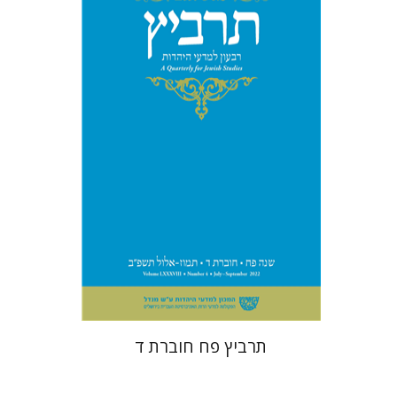
רוני גולדשטיין
שרית שלו-עיני
משה הלברטל
שלמה נאה
הנחת אתר ספר מודפס
$26
$29
תרביץ פח חוברת ד