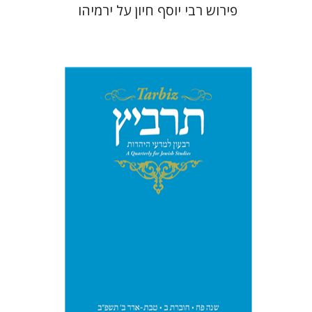
פירוש רבי יוסף חיון על ירמיהו
שלמה נאה
שרית שלו-עיני
רוני
גולדשטיין
משה הלברטל
הנחת אתר ספר מודפס
$26
$29