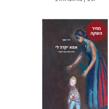
מחיר
השקה
דוד אסף
מחיר השקה
$37
$53