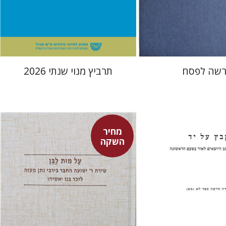
 אתר ספר מודפס
הנחת אתר ספר מודפס
$114
$38
$127
$42
שה לפסח
תרביץ מנוי שנתי 2026
מחיר
השקה
וט
שולמית אליצור