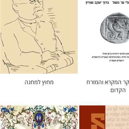
 אתר ספר מודפס
מחיר השקה
$29
$41
$42
$46
קר המקרא והמזרח
מחוץ למחנה
הקדום