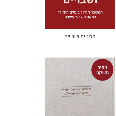
מחיר השקה
$32
$46
פליטים ושבויים
מחיר
השקה
שמעון שטובר