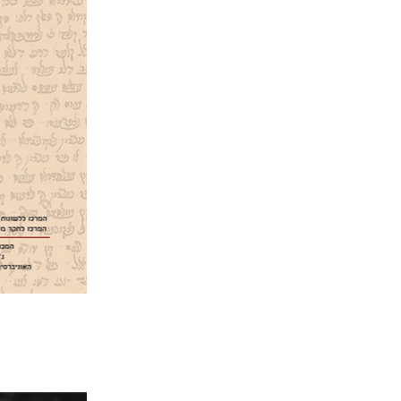
דוד מ' 
הנחת