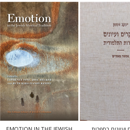
רות קרא-איוונוב קניאל
ג'ואל
הקר
לורנס פיין
ן
מחיר השקה
הנחת אתר ספר מודפס
$76
$55
$85
$78
ועיונים בספרות
EMOTION IN THE JEWISH