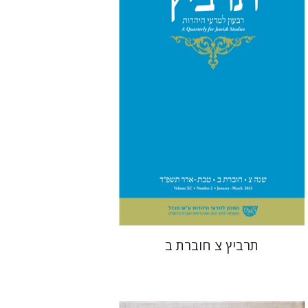
יהונתן גארב
מיכאל סיגל
הנחת אתר ספר מודפס
$26
$29
תרביץ צ חוברת ב