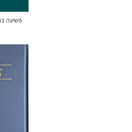
פשיעה בח
אלעזר מוור
שמחה 