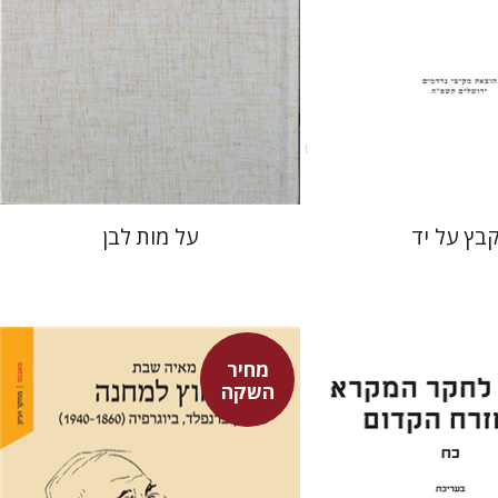
 אתר ספר מודפס
מחיר השקה
$27
$31
$39
$34
בץ על יד
על מות לבן
מחיר
השקה
מאיה שבת
נפתלי ש' משל
ברוך