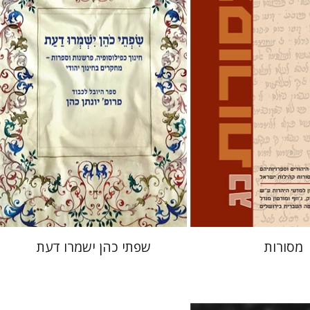
בוניס
עפרה תירוש-בקר
אלי הולצר
אבינועם רוזנק
 אתר ספר מודפס
הנחת אתר ספר מודפס
$41
$32
$46
$35
מסורות
שפתי כהן ישמרו דעת