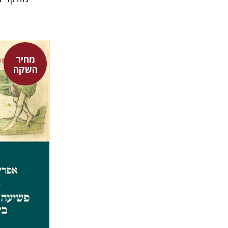
ה
מחיר
השקה
אפרים שה