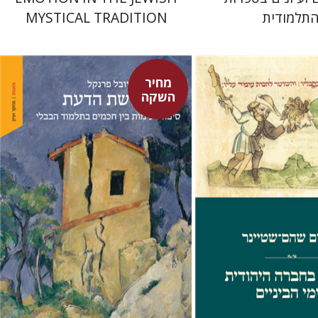
תלמודית
MYSTICAL TRADITION
מחיר
השקה
יובל פרנקל
ם-שטיינר
מחיר השקה
מחיר השקה
$32
$29
$46
$42