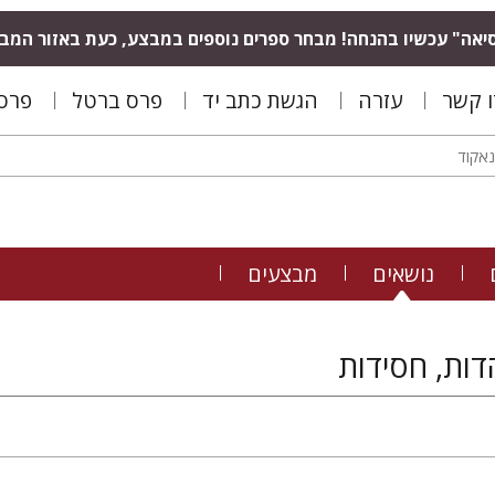
יאה" עכשיו בהנחה! מבחר ספרים נוספים במבצע, כעת באזור המב
ו קשר
עזרה
הגשת כתב יד
פרס ברטל
פרס 
נושאים
מבצעים
דות, חסידות