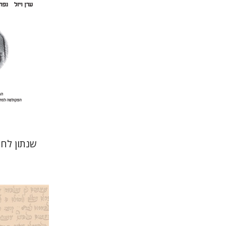
הנחת
שנתון לח