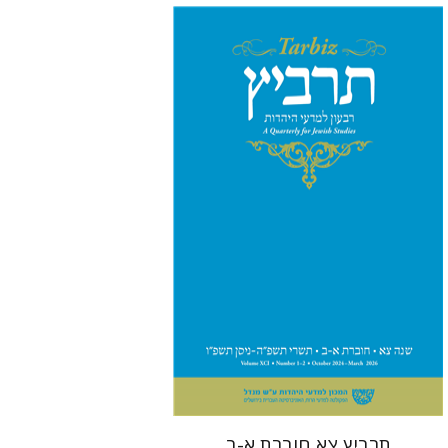
מיכאל סיגל
יהונתן גארב
הנחת אתר ספר מודפס
$57
$63
תרביץ צא חוברת א-ב