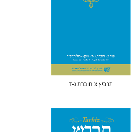
הנחת אתר ספר מודפס
$57
$63
תרביץ צ חוברת ג-ד