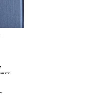
הנחת
דר
פנחס ר