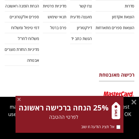
סדרות
צרו קשר
מדיניות פרטיות
הנחת הזמנה ראשונה
הוצאת אקדמון
מועצה מדעית
תנאי שימוש
ספרים אלקטרוניים
הוצאות ספרים מתארחות
דירקטוריון
פרס ברטל
דמי טיפול ומשלוח
הגשת כתב יד
משלוח לחו"ל
מדיניות החזרת מוצרים
אבטחה
רכישה מאובטחת
25% הנחה ברכישה ראשונה
magnespress.co.il uses cookies to give you the best
user experience. Using this website means you're OK
לפרטי ההטבה
with this.
אל תציג הודעה זו שוב
Find out more about our
cookies policy