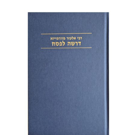
אלעזר מוורמייזא
שמחה עמנואל
הנחת אתר ספר מודפס
$38
$42