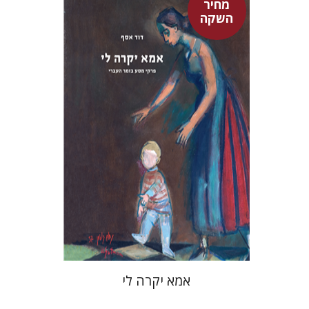
מחיר
השקה
דוד אסף
מחיר השקה
$37
$53
אמא יקרה לי