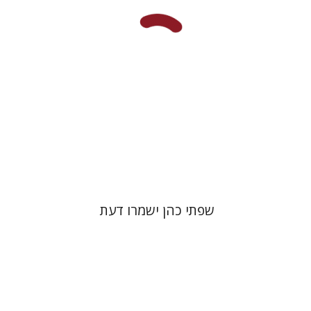
הנחת אתר ספר מודפס
$41
$46
שפתי כהן ישמרו דעת