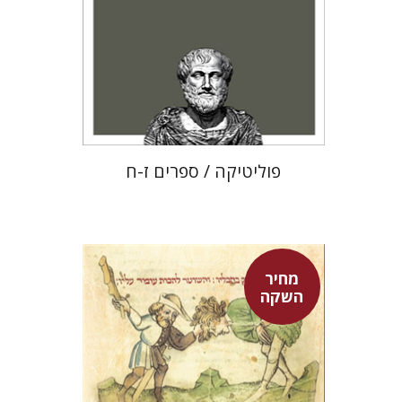
מחיר השקה
$22
$31
פוליטיקה / ספרים ז-ח
מחיר
השקה
אפרים שהם-שטיינר