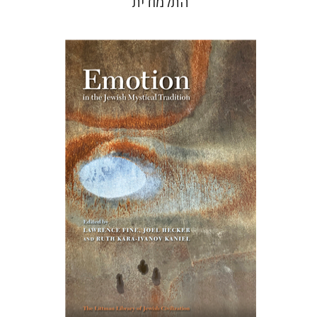
התלמודית
רות קרא-איוונוב קניאל
ג'ואל
הקר
לורנס פיין
הנחת אתר ספר מודפס
$76
$85