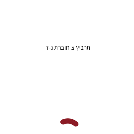
הנחת אתר ספר מודפס
$57
$63
תרביץ צ חוברת ג-ד
דוד מ' בוניס
עפרה תירוש-בקר