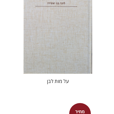
מחיר השקה
$27
$39
על מות לבן
מחיר