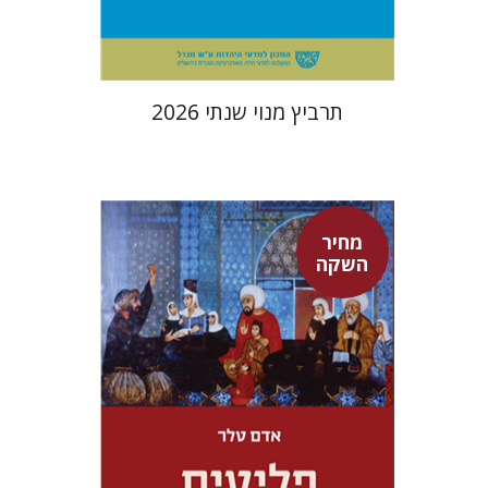
$114
$127
תרביץ מנוי שנתי 2026
מחיר
השקה
אדם טלר
דורון מגן