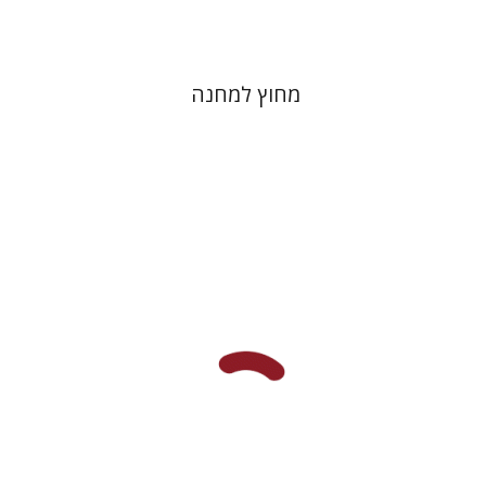
מחוץ למחנה
יהונתן גארב
מיכאל סיגל