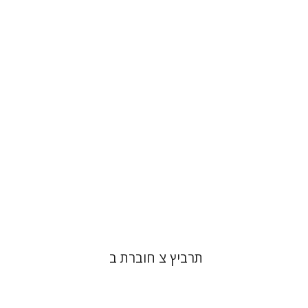
יהונתן גארב
מיכאל סיגל
הנחת אתר ספר מודפס
$26
$29
תרביץ צ חוברת ב