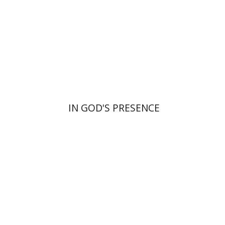
הנחת אתר ספר מודפס
$55
$61
IN GOD'S PRESENCE
בנימין בראון