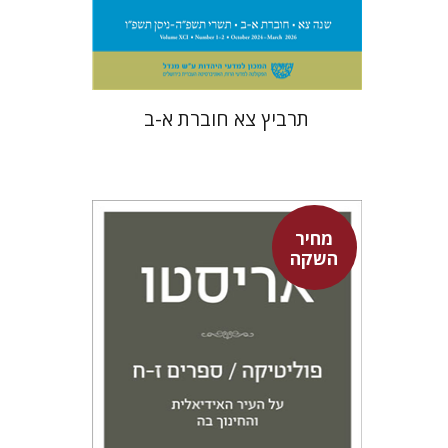
$57
$63
תרביץ צא חוברת א-ב
מחיר
השקה
אריסטו
עמית ברץ