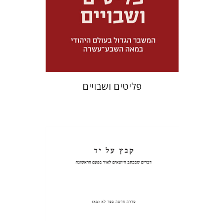
מחיר השקה
$32
$46
פליטים ושבויים
פנחס רוט