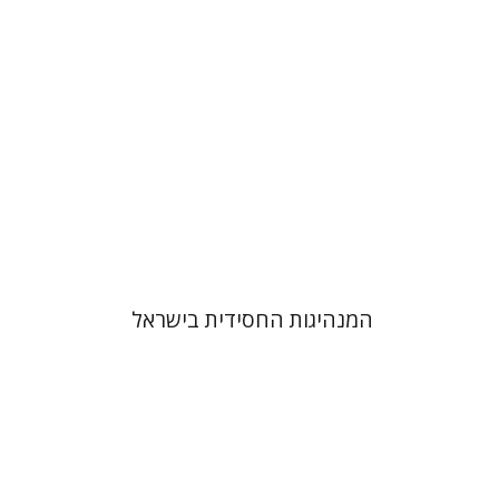
הנחת אתר ספר מודפס
$41
$46
המנהיגות החסידית בישראל