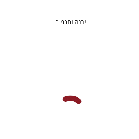
יבנה וחכמיה
אברהם (רמי) ריינר
יוסף מרדכי
דובאוויק