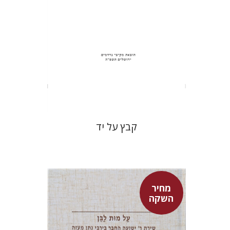
הנחת אתר ספר מודפס
$31
$34
קבץ על יד
מחיר
השקה
שולמית אליצור