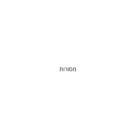
הנחת אתר ספר מודפס
$32
$35
מסורות
אלי הולצר
אבינועם רוזנק