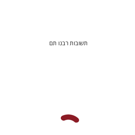
הנחת אתר ספר מודפס
$45
$50
תשובות רבנו תם
אלון גושן-גוטשטיין