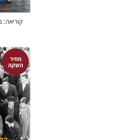
קוריאה: ב
מחיר
השקה
חגית לבס
מאירה ט