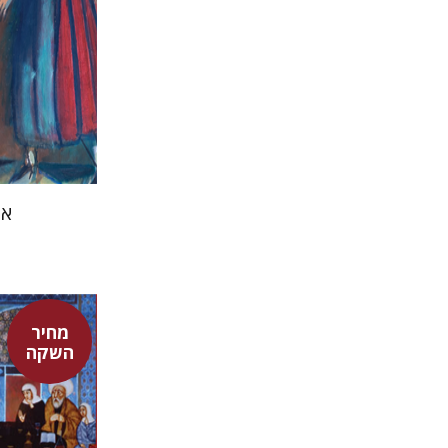
אמ
מחיר
השקה
אדם טלר
דורון מגן