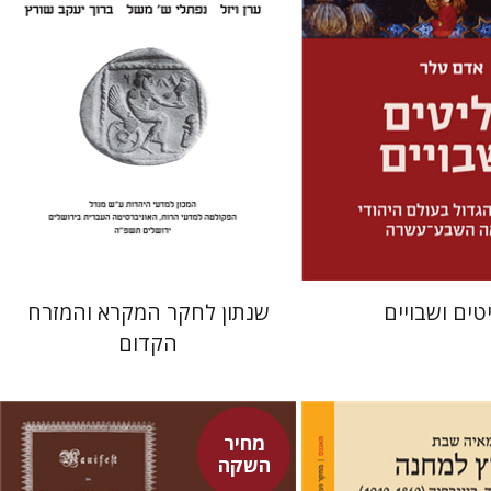
מחיר השקה
הנחת אתר ספר מודפס
$41
$32
$46
$46
טים ושבויים
שנתון לחקר המקרא והמזרח
הקדום
מחיר
השקה
פיני איפרגן