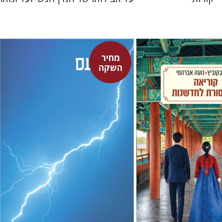
מחיר
ביץ
נועה אברהמי
סנקה
השקה
דבורה גילולה
דבורה גילולה
מחיר השקה
מחיר השקה
$22
$24
$31
$35