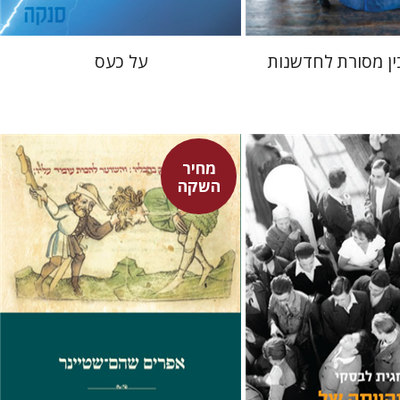
ין מסורת לחדשנות
על כעס
מחיר
השקה
אפרים שהם-שטיינר
קי
ורצקי