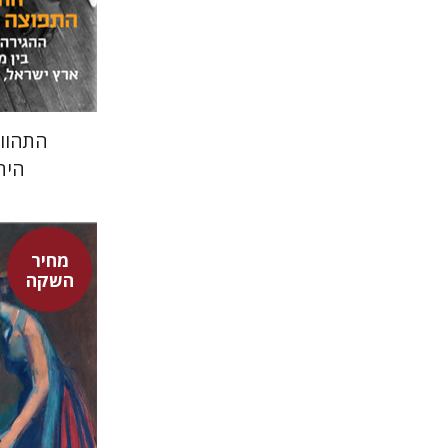
התהוו
היה
מחיר
השקה
דוד אסף