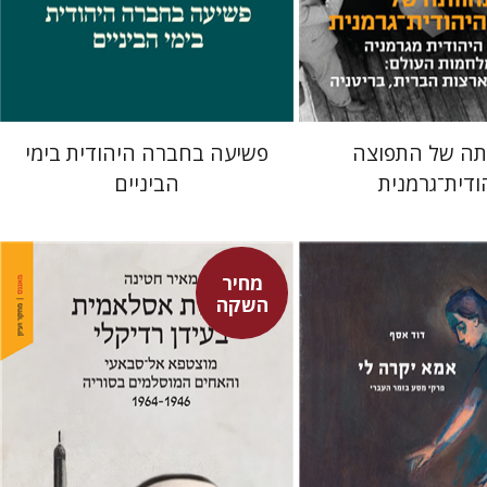
מחיר השקה
מחיר השקה
$29
$42
$24
$34
תה של התפוצה
פשיעה בחברה היהודית בימי
ודית־גרמנית
הביניים
מחיר
השקה
מאיר חטינה