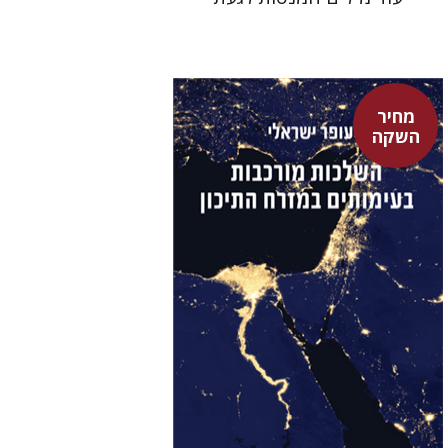
מחיר
השקה
עופר ישראלי
גיא הרלינג
מחיר השקה
$29
$42