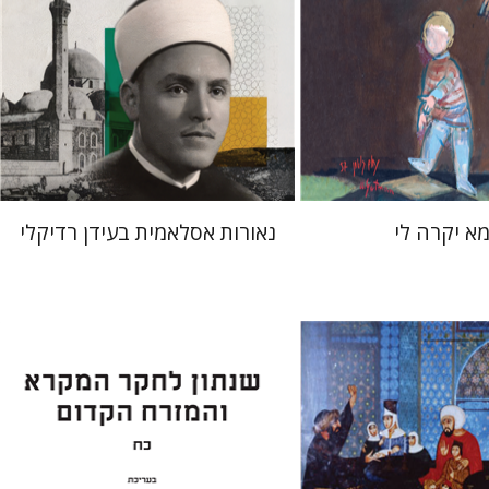
מחיר השקה
מחיר השקה
$24
$37
$35
$53
א יקרה לי
נאורות אסלאמית בעידן רדיקלי
ערן ויזל
נפתלי ש' משל
ברוך
יעקב שורץ