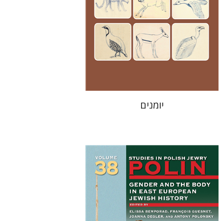
מחיר השקה
$24
$35
יומנים
François Guesnet
Elissa
Joanna Degler
Bemporad
אנטוני