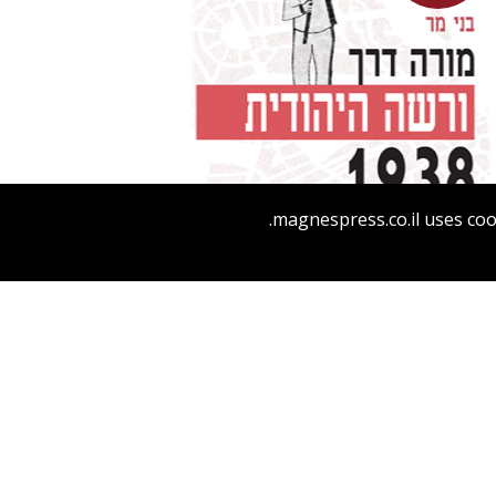
magnespress.co.il uses coo
מחיר השקה
$29
$42
מורה דרך: ורשה היהודית 1938