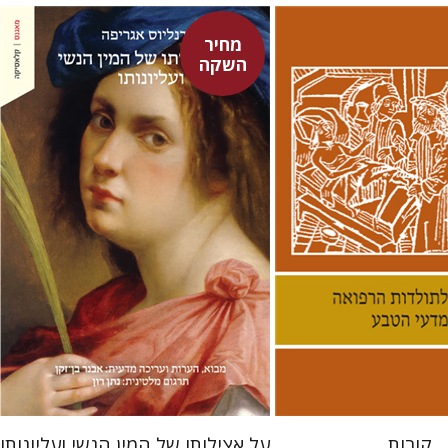
מחיר
השקה
היינריך קורנליוס אגריפה
לינס
אבנר בן-זקן
נתן רון
 אתר ספר מודפס
מחיר השקה
$22
$38
$31
$42
קורות
על אצילותו של המין הנשי ועליונותו