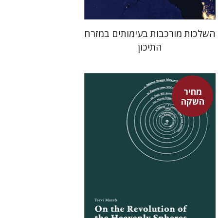
השלכות מורכבות בעימותים במזרח
התיכון
מחיר
השקה
צבי מזא"ה
אלישבע הרשלר