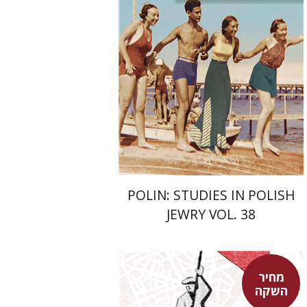
פולונסקי
הנחת אתר ספר מודפס
$68
$75
POLIN: STUDIES IN POLISH
JEWRY VOL. 38
מחיר
השקה
בני מר