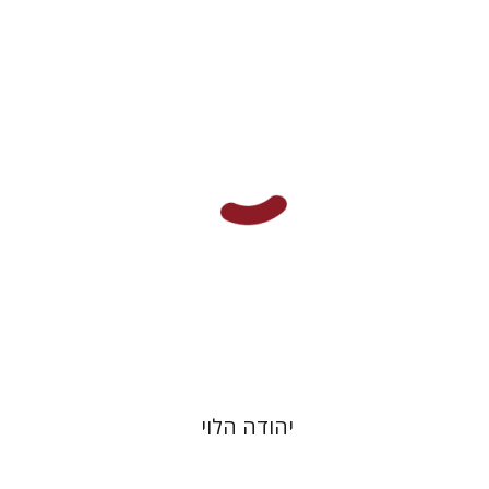
יוסף יהלום
הנחת אתר ספר מודפס
$48
$53
יהודה הלוי