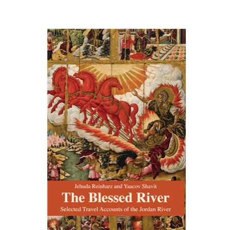
יהודה ריינהרץ
יעקב שביט
הנחת אתר ספר מודפס
$27
$30