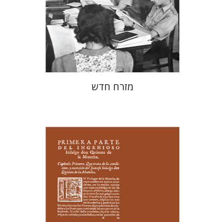
הנחת אתר ספר מודפס
$38
$42
מזרח חדש
רות פיין
יעל שרם