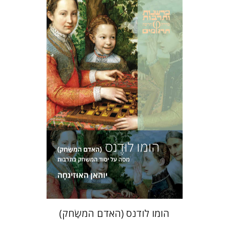
יוהאן האוזינחה
יניב חג'בי
הנחת אתר ספר מודפס
$36
$40
הומו לודנס (האדם המשַׂחק)