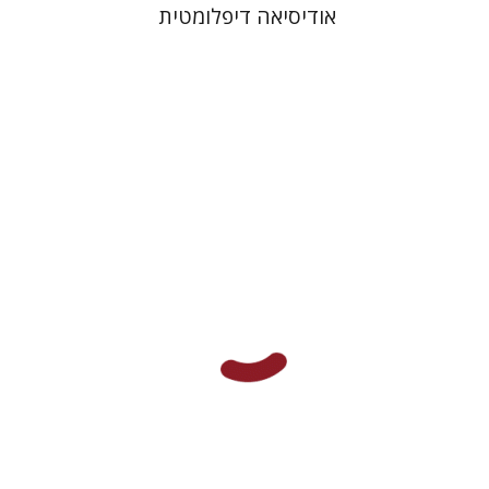
אודיסיאה דיפלומטית
נעם שריף
מתן חרמוני
הנחת אתר ספר מודפס
$32
$35