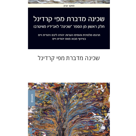
הנחת אתר ספר מודפס
$41
$46
שכינה מדברת מפי קרדינל
אורי כהן
נסים ליאון