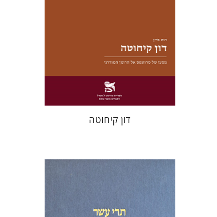
הנחת אתר ספר מודפס
$28
$31
דון קיחוטה
מיכאל סיגל
שמריהו טלמון