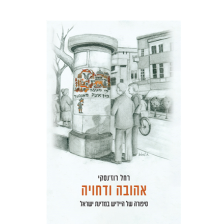
רחל רוז'נסקי
דוד בן-נחום
הנחת אתר ספר מודפס
$41
$46