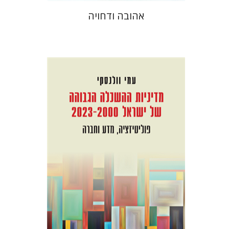
אהובה ודחויה
עמי וולנסקי
הנחת אתר ספר מודפס