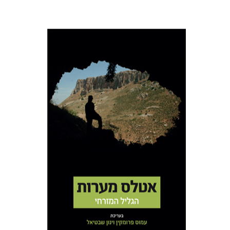
עמוס פרומקין
ינון שבטיאל
הנחת אתר ספר מודפס
$50
$56