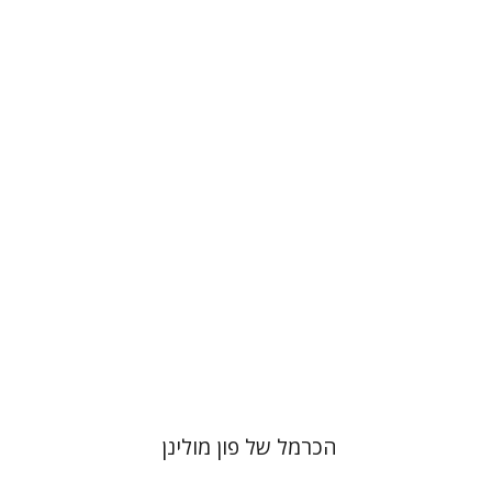
אהרון גבע קלינברגר
יוסי בן-ארצי
הנחת אתר ספר מודפס
$38
$42
הכרמל של פון מולינן