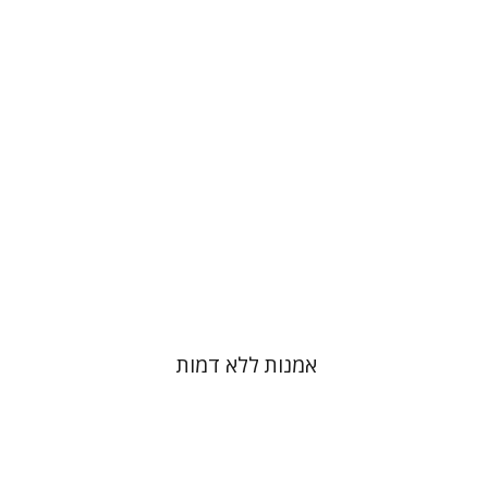
נעה יובל-חכם
הנחת אתר ספר מודפס
$32
$35
אמנות ללא דמות