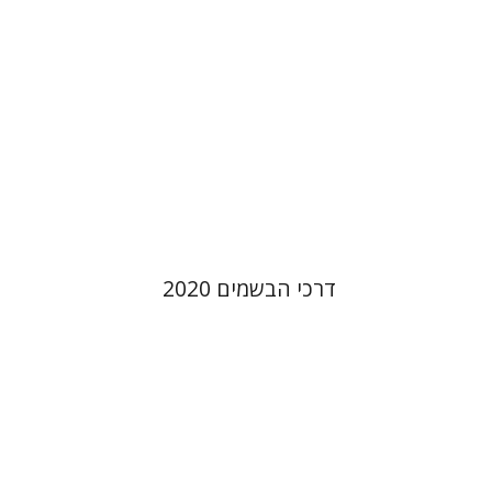
הנחת אתר ספר מודפס
$45
$50
דרכי הבשמים 2020