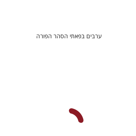
$38
$42
ערבים בפאתי הסהר הפורה
קובי כהן-הטב
דורון בר