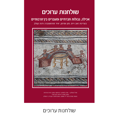
דנה קפלן
נתן וסרמן
זאב וייס
יאיר פורסטנברג
הנחת אתר ספר מודפס
$41
$46
שולחנות ערוכים