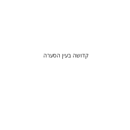
הנחת אתר ספר מודפס
$32
$35
קדושה בעין הסערה
דן פרי
חיים בן דוד