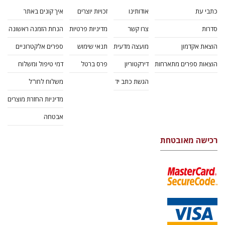
כתבי עת
אודותינו
זכויות יוצרים
איך קונים באתר
סדרות
צרו קשר
מדיניות פרטיות
הנחת הזמנה ראשונה
הוצאת אקדמון
מועצה מדעית
תנאי שימוש
ספרים אלקטרוניים
הוצאות ספרים מתארחות
דירקטוריון
פרס ברטל
דמי טיפול ומשלוח
הגשת כתב יד
משלוח לחו"ל
מדיניות החזרת מוצרים
אבטחה
רכישה מאובטחת