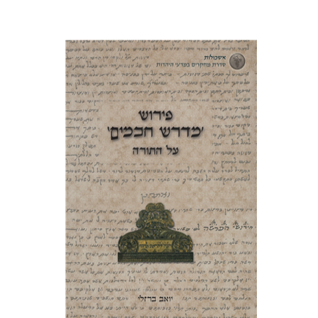
יואב ברזלי
עמוס גאולה
הנחת אתר ספר מודפס
$38
$42