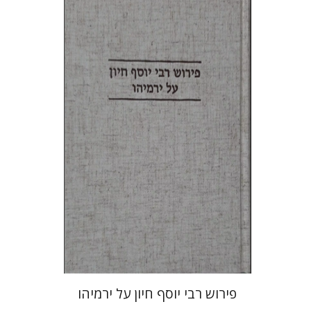
יוחנן קאפח
הנחת אתר ספר מודפס
$38
$42
פירוש רבי יוסף חיון על ירמיהו