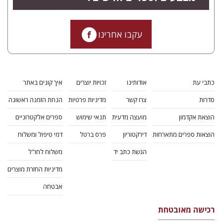
עקבו אחרינו
כתבי עת
אודותינו
זכויות יוצרים
איך קונים באתר
סדרות
צרו קשר
מדיניות פרטיות
הנחת הזמנה ראשונה
הוצאת אקדמון
מועצה מדעית
תנאי שימוש
ספרים אלקטרוניים
הוצאות ספרים מתארחות
דירקטוריון
פרס ברטל
דמי טיפול ומשלוח
הגשת כתב יד
משלוח לחו"ל
מדיניות החזרת מוצרים
אבטחה
רכישה מאובטחת