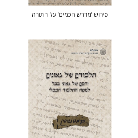
פירוש 'מדרש חכמים' על התורה
עוזיאל פוקס
עמוס גאולה
הנחת אתר ספר מודפס