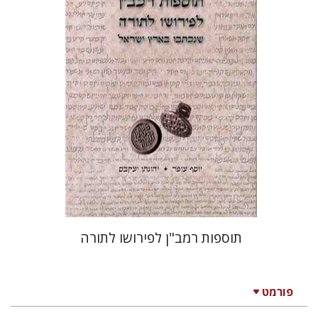
עמוס גאולה
הנחת אתר ספר מודפס
$32
$36
תוספות רמב"ן לפירושו לתורה
פורמט