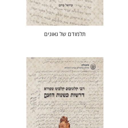
$41
$46
תלמודם של גאונים
דניאל רייזר
עמוס גאולה