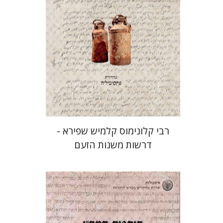
הנחת אתר ספר מודפס
$38
$42
רבי קלונימוס קלמיש שפירא -
דרשות משנות הזעם
יהונתן יעקבס
יוסף עופר