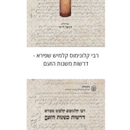
הנחת אתר ספר מודפס
$38
$42
רבי קלונימוס קלמיש שפירא -
דרשות משנות הזעם
דניאל רייזר
עמוס גאולה