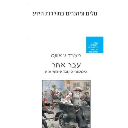
גולים ומהגרים בתולדות הידע
ריצ'רד ג' אוונס
מירי אליאב-פלדון
הנחת אתר ספר מודפס