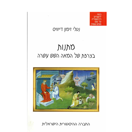
נטלי זימון דייוויס
איה ברויאר
הנחת אתר ספר מודפס
$26
$29