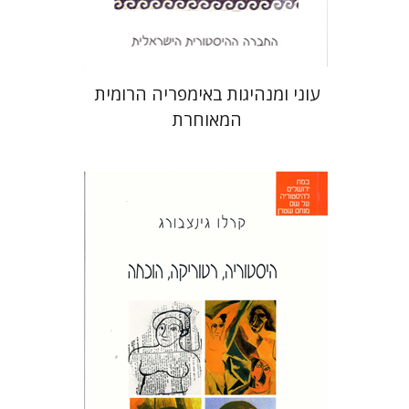
$22
$25
עוני ומנהיגות באימפריה הרומית
המאוחרת
קרלו גינצבורג
איה ברויאר