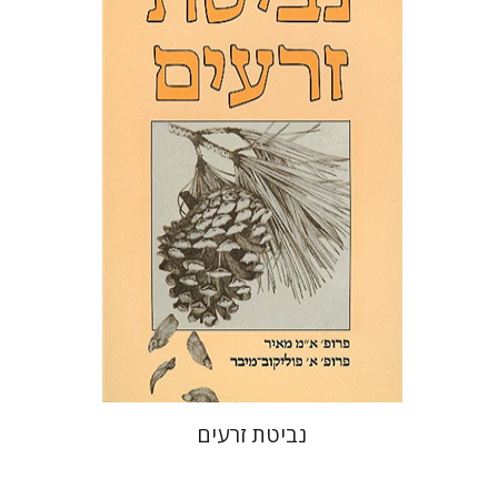
פוליקוב-מייבר
מיכאל אלדן
נביטת זרעים