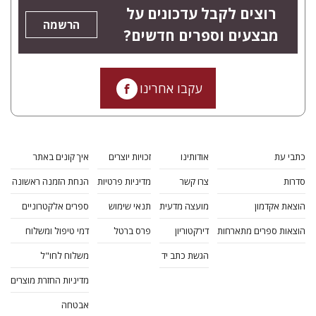
רוצים לקבל עדכונים על
הרשמה
מבצעים וספרים חדשים?
עקבו אחרינו
כתבי עת
אודותינו
זכויות יוצרים
איך קונים באתר
סדרות
צרו קשר
מדיניות פרטיות
הנחת הזמנה ראשונה
הוצאת אקדמון
מועצה מדעית
תנאי שימוש
ספרים אלקטרוניים
הוצאות ספרים מתארחות
דירקטוריון
פרס ברטל
דמי טיפול ומשלוח
הגשת כתב יד
משלוח לחו"ל
מדיניות החזרת מוצרים
אבטחה