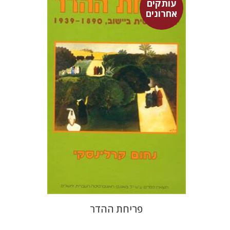
עותקים
אחרונים
נחום קרלינסקי
$35
פריחת ההדר