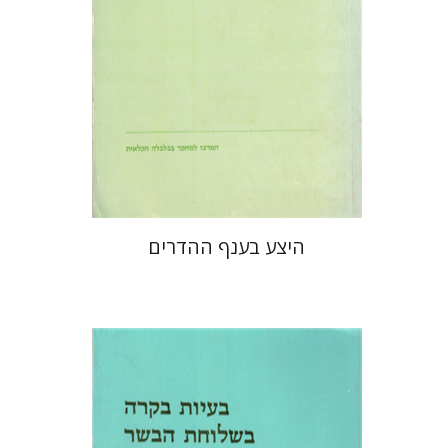
היצע בענף ההדרים
אריה גולדמן
אמוץ עמיעד
פנחס
זוסמן