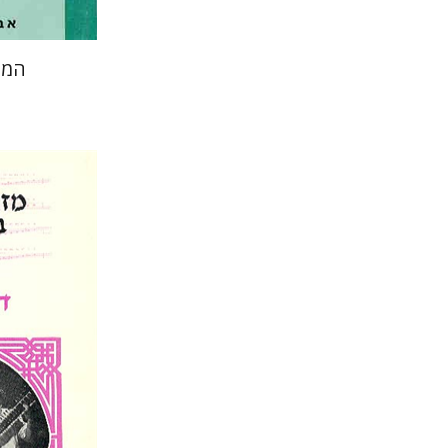
המו
דליה כהן