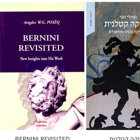
ר
אביגדור פוסק
הירשפלד
 אתר ספר מודפס
הנחת אתר ספר מודפס
$28
$32
$31
$35
יקה קטלנית
BERNINI REVISITED