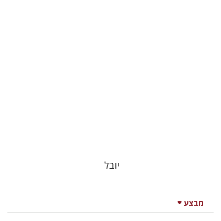
הנחת אתר ספר אלקטרוני
$14
יובל
מבצע