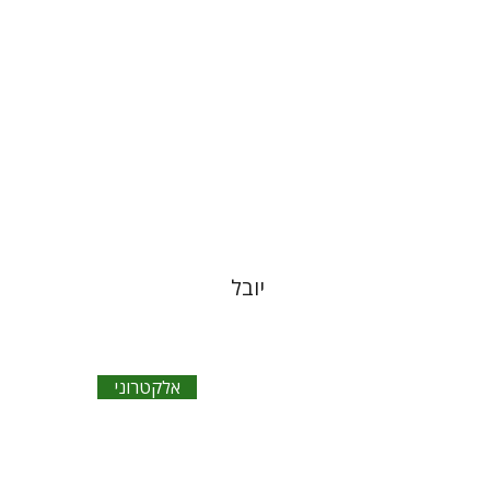
הנחת אתר ספר אלקטרוני
$14
יובל
אלקטרוני
ישראל אדלר
בתיה באיאר
חנוך
אבנארי