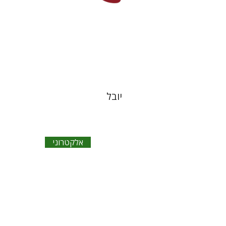
הנחת אתר ספר אלקטרוני
$16
יובל
אלקטרוני
בתיה באיאר
אמנון שילוח