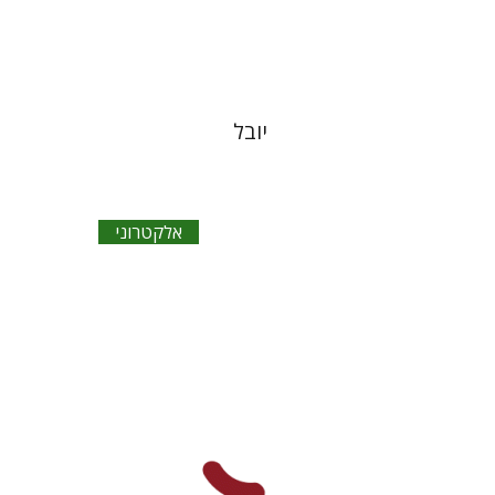
$17
יובל
אלקטרוני
ישראל אדלר
בתיה באיאר