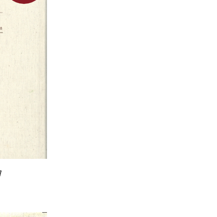
שולמית אל
ל