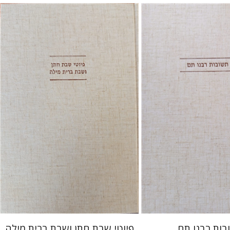
(רמי) ריינר
יוסף מרדכי
יונה פרנקל
גבריאל וסרמן
 אתר ספר מודפס
הנחת אתר ספר מודפס
$64
$45
$71
$50
בות רבנו תם
פיוטי שבת חתן ושבת ברית מילה