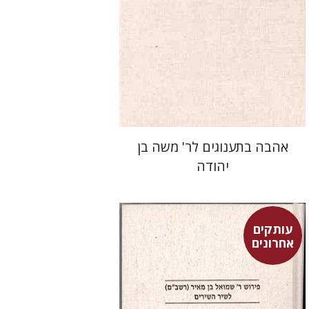
הנחת אתר ספר מודפס
$32
$36
אהבה בתענוגים לר' משה בן
יהודה
עותקים
אחרונים
שרה יפת