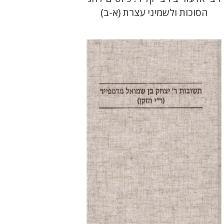
הסוכות ולשמיני עצרת (א-ב)
פנחס רוט
אברהם (רמי) ריינר
הנחת אתר ספר מודפס
$35
$39