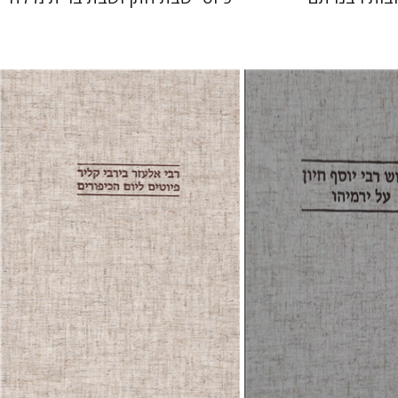
ח
מיכאל רנד
שולמית אליצור
 אתר ספר מודפס
הנחת אתר ספר מודפס
$64
$38
$71
$42