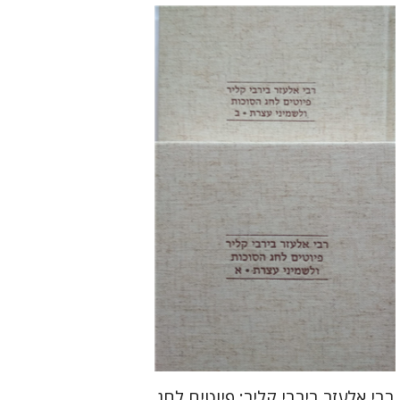
שולמית אליצור
הנחת אתר ספר מודפס
$112
$125
רבי אלעזר בירבי קליר: פיוטים לחג