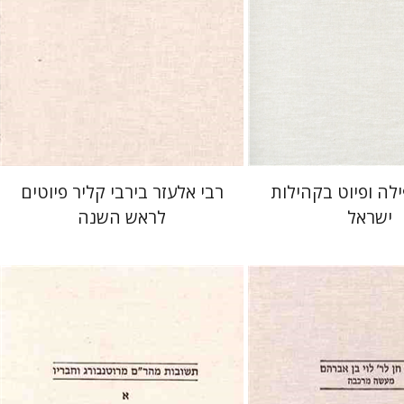
 אתר ספר מודפס
הנחת אתר ספר מודפס
$51
$39
$57
$43
לה ופיוט בקהילות
רבי אלעזר בירבי קליר פיוטים
ישראל
לראש השנה
רהם
רייסל
שמחה עמנואל