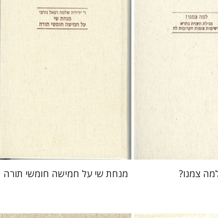
יצור
יוסף עופר
הנחת אתר ספר מודפס
$35
$39
$39
מה צמנו?
מנחת שי על חמישה חומשי תורה