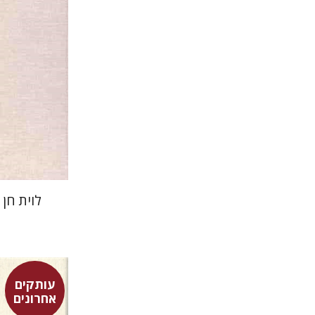
לוית חן 
עותקים
אחרונים