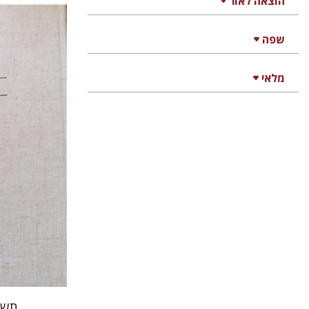
הוצאה לאור
אברהם 
שפה
דובאוויק
מלאי
הנחת
תשו