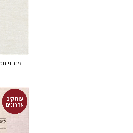
הנחת
מנהגי תפי
עותקים
אחרונים
לוי בן אב
חיים ק