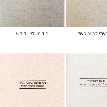
 אתר ספר מודפס
הנחת אתר ספר מודפס
$51
$32
$57
$36
רש"י לספר משלי
סוד משלשי קודש
שולמית אליצור
מיכאל רנד
פמן צונץ
 פרנקל
ויאר