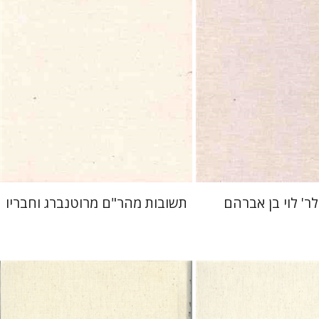
הנחת אתר ספר מודפס
$96
$36
$107
לר' לוי בן אברהם
תשובות מהר"ם מרוטנברג וחבריו
ידידיה שלמה רפאל נורצי
צבי בצר