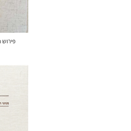
הנחת
פירוש 
יום טוב לי
אברהם
זאב ז. בר