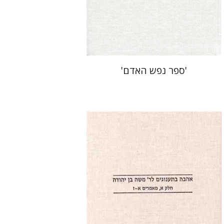
'ספר נפש האדם'
אסתי אייזנמן