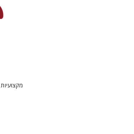
הנחת
מקצועיות 
יותם בנזימ