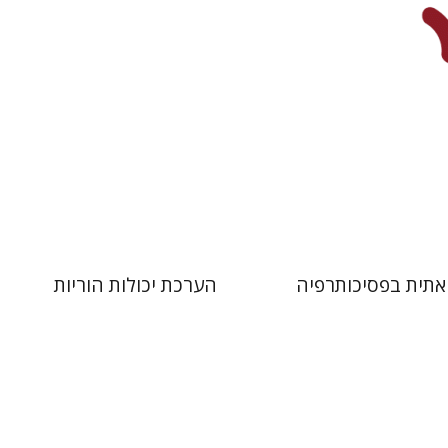
 אתר ספר מודפס
הנחת אתר ספר מודפס
$31
$32
$34
$35
אתית בפסיכותרפיה
הערכת יכולות הוריות
ן
עמנואל לוינס