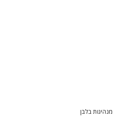
הנחת אתר ספר מודפס
$41
$46
מנהיגות בלבן