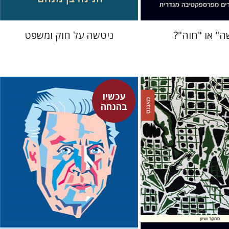
ה" או "חוה"?
ניטשה על חוק ומשפט
עכשיו
בהנחה
ז'ורז' הנסל
ז'ואל הנסל
רמה איילון
סון-מעוז