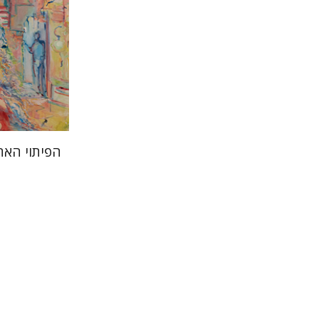
הפיתוי האת
גבי שפלר