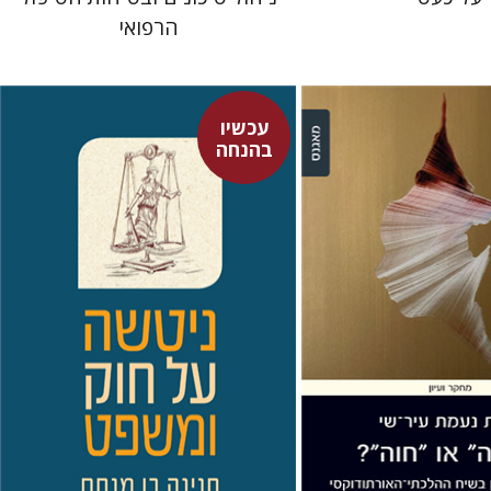
הרפואי
עכשיו
חנינה בן מנחם
בהנחה
ת עיר-שי
 אתר ספר מודפס
עכשיו בהנחה
$34
$32
$46
$35