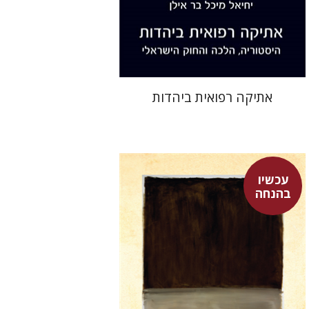
הנחת אתר ספר מודפס
$38
$42
אתיקה רפואית ביהדות
עכשיו
עמנואל לוינס
בהנחה
ז'ואל הנסל
רמה איילון