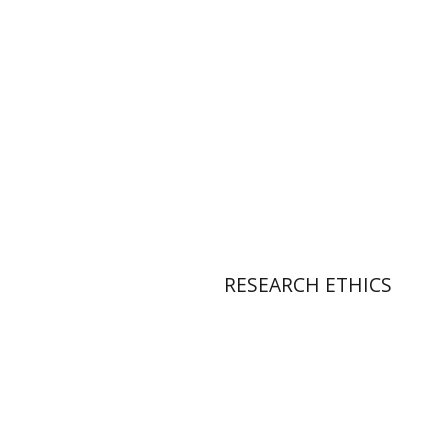
הנחת אתר ספר מודפס
$54
$60
RESEARCH ETHICS
אורלי תורן
אורלי פיקר