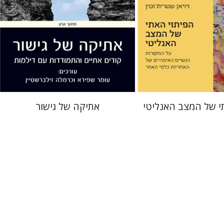
עכשיו בהנחה
הנחת אתר ספר מודפס
$28
$23
$31
$31
י של המצב האנליטי
אתיקה של גישור
גבריאל וייל
רות סיטון
אביגיל גולומב
יהודית אכמון
גבריאל וייל