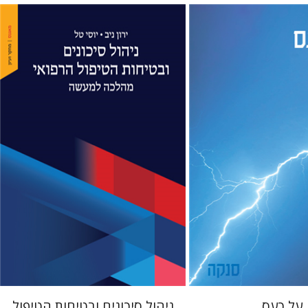
גילולה
לולה
ירון ניב
יוסי טל
מחיר השקה
הנחת אתר ספר מודפס
$41
$22
$46
$31
על כעס
ניהול סיכונים ובטיחות הטיפול