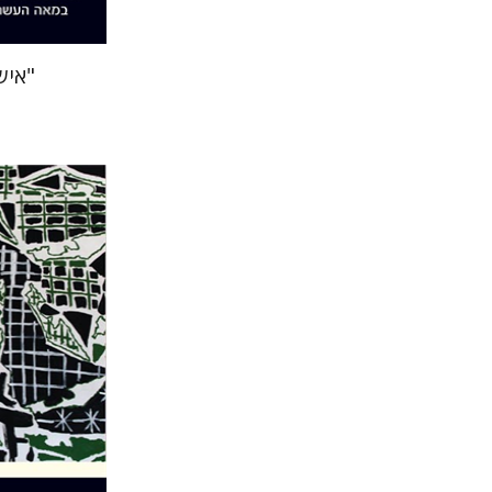
"איש
עדיה מנדל