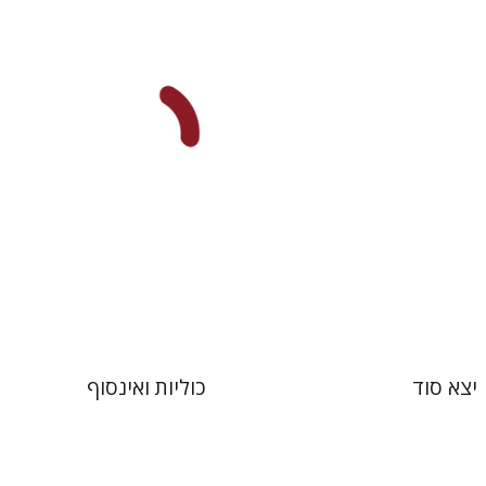
ז'ואל הנסל
רמה איילון
 אתר ספר מודפס
הנחת אתר ספר מודפס
$32
$19
$35
$21
יצא סוד
כוליות ואינסוף