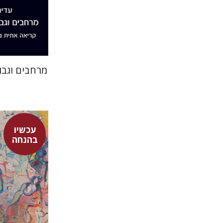
הנחת
מרחבים וגבו
עכשיו
בהנחה
ויויאן שטר
מיכל ספ