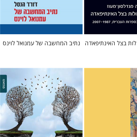
 אתר ספר מודפס
עכשיו בהנחה
$22
$32
$30
$35
לות בצל האינתיפאדה
נתיב המחשבה של עמנואל לוינס
כרמלה זילברשטיין
עומר שפירא
ית-וטין
יר