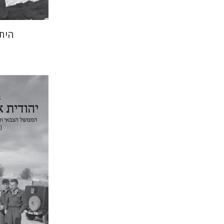
היתו
אריה דיין