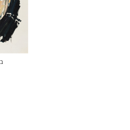
הנחת 
בש
גדעון טיקו
יפעת וי