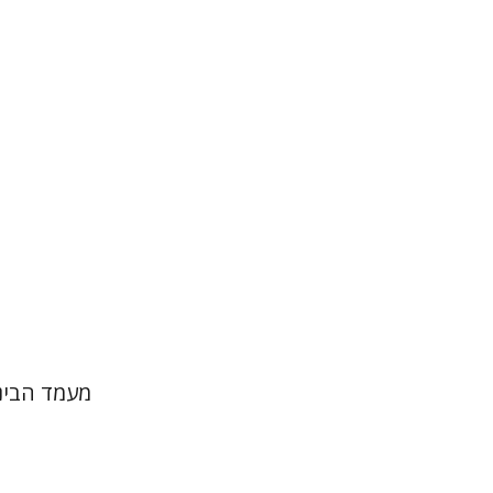
אורי כהן
הנחת 
מעמד הבינ