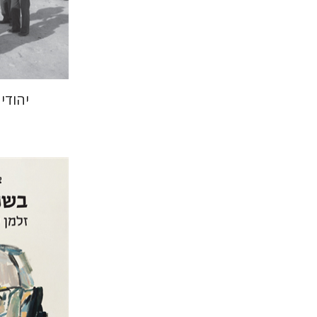
הנחת 
יהודי
צבי יקותי