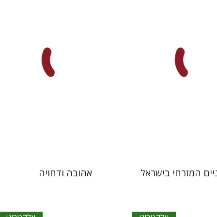
דוד בן-נחום
נסים ליאון
אתר ספר אלקטרוני
הנחת אתר ספר אלקטרוני
$30
$27
יים המזרחי בישראל
אהובה ודחויה