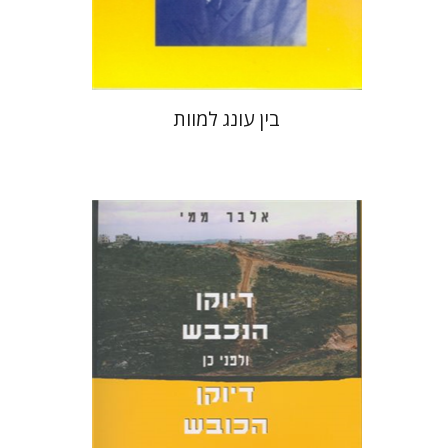
$22
$25
בין עונג למוות
אלבר ממי
דפנה לביא
אבנר להב