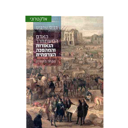
אלקטרוני
דניס שרביט
אבנר להב
שירן בק
הנחת אתר ספר אלקטרוני
$30