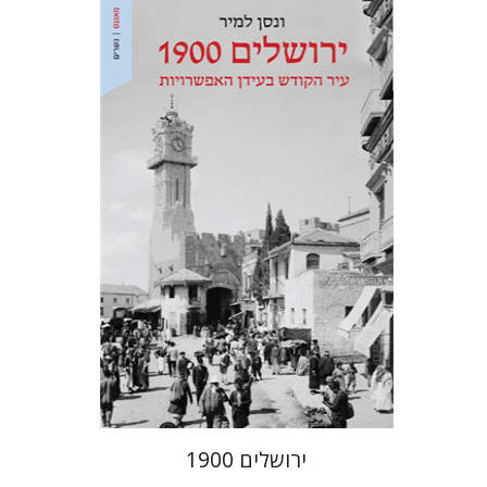
ונסן למיר
אריאל הירשפלד
אבנר להב
הנחת אתר ספר מודפס
$28
$31
ירושלים 1900