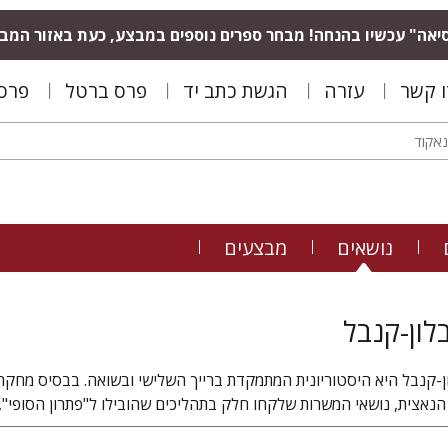
יאה" עכשיו בהנחה! מבחר ספרים נוספים במבצע, כעת באזור המב
ו קשר
עזרה
הגשת כתב יד
פרס ברטל
פרס 
נושאים
מבצעים
לון-קנבל
ון-קנבל היא היסטוריונית המתמקדת ברייך השלישי ובשואה. בבסיס מחק
הנאצית, נושאי המשרות שלקחו חלק בתהליכים שהובילו ל"פתרון הסופי",