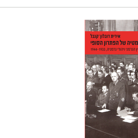
לון-קנבל
 אתר ספר מודפס
$38
$42