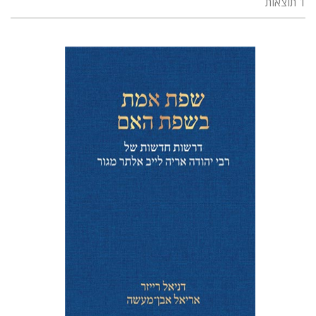
1 תוצאות
אריאל אבן-מעשה
דניאל רייזר
הנחת אתר ספר מודפס
$41
$46