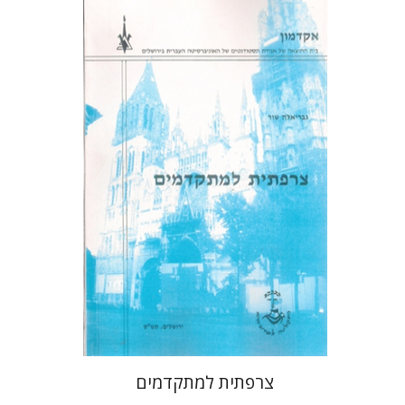
גבריאלה שור
הנחת אתר ספר מודפס
$30
$33
צרפתית למתקדמים