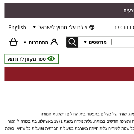
צעים.
רוזנפלד
שלח אל: מחוץ לישראל
English
מודפסים
התחברות
ספר מקוון לדוגמא
ה את התאומים אהד ואלמוג. שורה של כשלים בתפקוד בית החולים ורשלנות חמורה
של שלושה אנשי צוות שנמצאו אחראים למותה. בשנת 2006 ילדה גלית את זהר בנה הבכור שהיה בן שנה ותשעה חודשים במותה. גלית נולדה בשנת 1971 באשקלון, בת בכורה לויקטור
ופולוגיה. בכל שנות לימודיה גלית הייתה מעורבת בפעילות חברתית ופועלית כל שהיא. בשנת