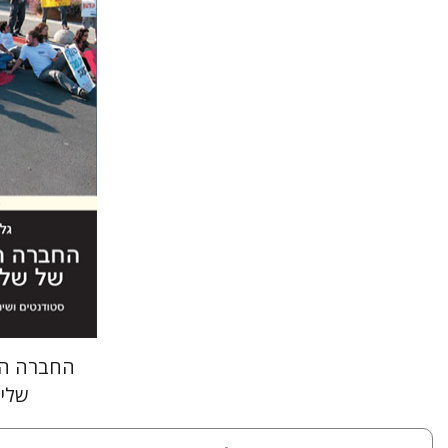
גלית סעד
הנחת
החברה הא
שלי