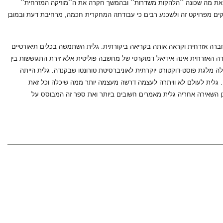
ת את מה שכונה ``הלהקות משדרות`` ובהמשך חקרה את ה``מוזיקה המזרחית``
לקים מפרויקט זה ולשכנע רבים כי עבודתה המחקרית חכמה, מרחיבת דעת ובמובן
ית כחברה אזרחית וקראה אותה בקריאה ביקורתית. גלית השתמשה בכלים תיאורטיים
 האזרחית אינה אידיאל דמוקרטי של מחשבה פוליטית אלא זירת התגוששות בין
ת ומנגנונים של כלכלה פוליטית. בשנת 2006 הגישה את הדיסרטציה שלה ובשנת 2007, קיבלה מלגת פוסט-דוקטורט יוקרתית לאוניברסיטת טורונטו שבקנדה. גלית הייתה
 גלית לעולם לא וויתרה לעצמה דרשה מעצמה יותר ממה שיכלה וכל זאת
מור בדצמבר 2008 מסע זה הסתיים. ואף על פי כן השאירה אחריה גלית מאמרים חשובים ביותר ואת ספר זה המבוסס על