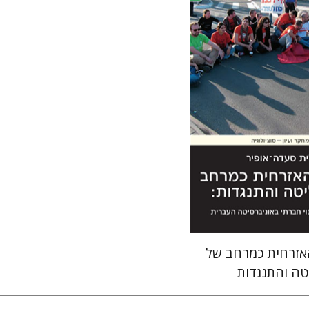
ה-אופיר
 אתר ספר מודפס
$27
$30
זרחית כמרחב של
טה והתנגדות