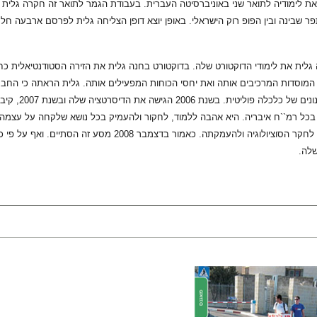
ית את לימודיה לתואר שני באוניברסיטה העברית. בעבודת הגמר לתואר זה חקרה גלי
פר שבינה ובין הפופ רוק הישראלי. באופן יוצא דופן הצליחה גלית לפרסם ארבעה ח
200 החלה גלית את לימודי הדוקטורט שלה. בדוקטורט בחנה גלית את הזירה הסטודנטיאל
מוסדות המרכיבים אותה ואת יחסי הכוחות המפעילים אותה. גלית הראתה כי החברה
עמדות שונו
כל רמ``ח איבריה. היא אהבה ללמוד, לחקור ולהעמיק בכל נושא שלקחה על עצמה.
מאהבתה העצומה לחקר הסוציולוגיה ולהעמקתה. כא
שלה.