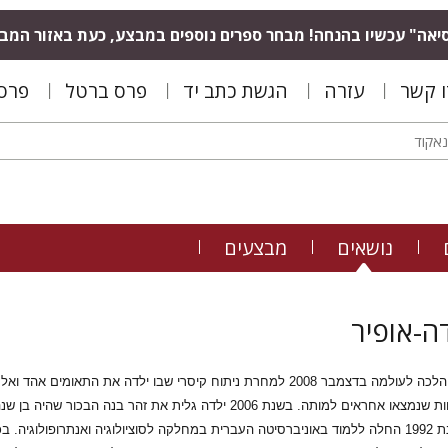
יאה" עכשיו בהנחה! מבחר ספרים נוספים במבצע, כעת באזור המב
ו קשר
עזרה
הגשת כתב יד
פרס ברטל
פרס 
נושאים
מבצעים
ה-אופיר
גלית סעדה-אופיר הלכה לעולמה בדצמבר 2008 למחרת ניתוח קיסרי שבו ילד
ולדינה סעדה. בשנת 1992 החלה ללמוד באוניברסיטה העברית במחלקה לסוציולוגיה ואנתר