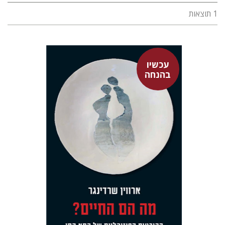
1 תוצאות
עכשיו
בהנחה
ארווין שרדינגר
אבשלום אליצור
גל מנלה
רונה אבירם
עכשיו בהנחה
$23
$31