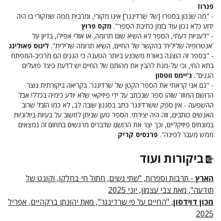
פנרוז
- "מה שנכון בספרו [של שרדינגר] אינו מקורי, ומרבית ממה שמקורי בו היה
ידוע כלא נכון עוד בזמן כתיבת הספר".
מקס פרוץ
- "לעניות דעתי, הספר לא השיא שום תרומה, או אולי אפילו, בדיון על
'אנטרופיה שלילית' בהקשר של החיים, השיא תרומה שלילית".
לינוס פאולינג
- "בספר זה הוצגה באורח משכנע ביותר הטענה כי הגנים הם מרכיב-המפתח
בתא החי, וכי על-מנת להבין את מהותם של החיים יש לדעת כיצד פועלים
הגנים".
ג'יימס ווטסון
- "גם אני קראתי את הספר הקטן של שרדינגר. בקריאה ביקורתית נוצר
הרושם המוזר שזהו ספר שנכתב על ידי פיזיקאי שלא יודע כימיה בכלל! אבל
ההשפעה - אין ספק ששרדינגר כתב בסגנון שובה לב, לא כמו הזבל שרוב
האנשים כותבים, וזה היה יצירתי. הספר טען שניתן לחשוב על בעיות ביולוגיות
במונחים פיזיקליים, וכך יצר את הרושם שדברים מרגשים בתחום זה נמצאים
ממש מעבר לפינה".
פרנסיס קריק
ביקורות ועוד
הארץ
- תרבות וספרות, "שתי נשים, חתול חי בחלקו, וקונט של
תודעה", מאת צבי עצמון, יוני 2025
מכון דוידסון
, "החיים על פי שרדינגר", מאת יהונתן ברקהיים, אפריל
2025