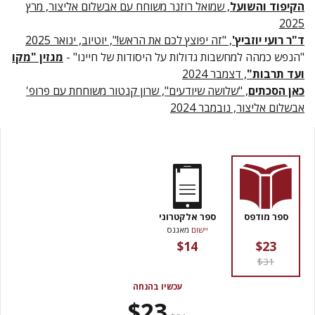
הקיפוד והשועל
, שמואל רוזנר משוחח עם אבשלום אליצור, מרץ
2025
ד"ר רועי יוזביץ'
, "זה יפוצץ לכם את הראש!", יוטיוב, ינואר 2025
"הנפש כמהה למחשבות גדולות על היסודות של חיינו" -
מגזין "מקו
ועד תרבות"
, דצמבר 2024
כאן הסכתים
, "שלושה שיודעים", שרון קנטור משוחחת עם פרופ'
אבשלום אליצור, נובמבר 2024
ספר מודפס
ספר אלקטרוני
יישום
מאגנס
$14
$23
$31
עכשיו בהנחה
$23