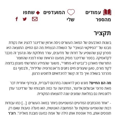
עמודים
המועדפים
שתפו
מהספר
שלי
תקציר
בשנות הארבעים של המאה העשרים ניסה ארווין שרדינגר להציג את נקודת
מבטו של "הפיזיקאי הנאיבי" על השאלה הנצחית מה הם החיים. התוצאה היא
ספרון קטן שהשפיע על דורות של מדענים, עורר מחלוקת עזה ונהפך זה מכבר
לקלאסיקה. בספר שרדינגר מסיק ממעט הראיות שהיו לפניו שהחומר
התורשתי מאורגן כ"גביש לא-מחזורי", משער שהמידע התורשתי מוצפן בדומה
לקוד מורס, טוען שיצורים חיים ניזונים מ"אנטרופיה שלילית", ולבסוף גם
מהרהר בשאלה איך כל זה קשור להינדואיזם ולחופש הרצון.
מה הם החיים?
מוגש כאן לראשונה בתרגום לעברית, ובצירוף אחרית דבר
מאת פרופ' אבשלום אליצור,
המדגישה
עד כמה
תובנותיו של שרדינגר עודן
רלוונטיות גם במלאות שמונים שנה להוצאתו המקורית
.
- "אחד מהכתבים המדעיים המשפיעים ביותר במאה העשרים. […] כמו עבודות
רבות שהשפיעו עמוקות על המחשבה האנושית, הוא מעלה טענות שאם רק
תופסים אותן, מיד אופפת אותן הילה של אמת כמעט מובנת מאליה".
רוג'ר