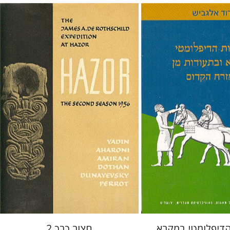
ש
Yigael Yadin
דוד אלגביש
 אתר ספר מודפס
$32
$35
דיפלומטי במקרא
חצור כרך 2