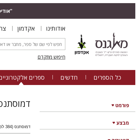
"אודיס
אודותינו
אקדמון
צר
חיפוש מתקדם
כל הספרים
חדשים
ספרים אלקטרוניים
דמוסתנס
פורמט
מבצע
דמוסתנס (384 לפנה"ס - 322 לפנה"ס) היה מדינאי אתונאי שחי במאה הרביעית לפני הספירה, ונחשב לנואם דגול ודמגוג, ומני אז לשם נרדף לנואם חוצב להבות.