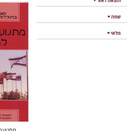
הוצאה לאור
דני יעק
שפה
מלאי
הנחת
מתנועה