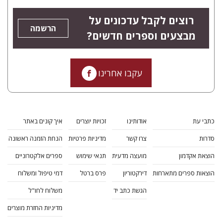
רוצים לקבל עדכונים על
הרשמה
מבצעים וספרים חדשים?
עקבו אחרינו
כתבי עת
אודותינו
זכויות יוצרים
איך קונים באתר
סדרות
צרו קשר
מדיניות פרטיות
הנחת הזמנה ראשונה
הוצאת אקדמון
מועצה מדעית
תנאי שימוש
ספרים אלקטרוניים
הוצאות ספרים מתארחות
דירקטוריון
פרס ברטל
דמי טיפול ומשלוח
הגשת כתב יד
משלוח לחו"ל
מדיניות החזרת מוצרים