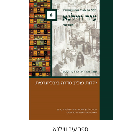
הלל נח מגיד-שטיינשניידר
מרדכי זלקין
הנחת אתר ספר מודפס
$32
$35
ספר עיר ווילנא