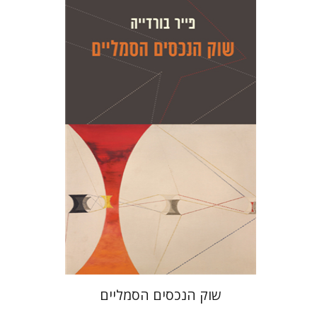
פייר בורדייה
ז'יזל ספירו
אמוץ גלעדי
ז'יזל ספירו
אמוץ גלעדי
הנחת אתר ספר מודפס
$28
$31
שוק הנכסים הסמליים