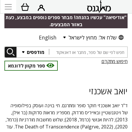
"אודיסיאה" עכשיו בהנחה! מבחר ספרים נוספים במבצע, כעת
באזור המבצעים.
שלח אל: מחוץ לישראל
English
מודפסים
חיפוש מתקדם
ספר מקוון לדוגמא
יואב אשכנזי
ד"ר יואב אשכנזי חוקר סופר ומתרגם. חי בוינה ועוסק בפילוסופיה
של ויטגנשטיין ובאייריס מרדוק. מספריו: מראות סדוקות (בר אילן,
2013); להיות אנושי (כרמל, 2018); שלוש מחשבות מודרניות (כרמל,
2020), The Death of Transcendence (Palgrve, 2022). עוד