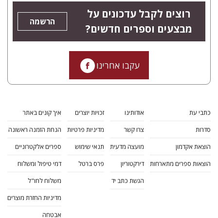
רוצים לקבל עדכונים על
הרשמה
מבצעים וספרים חדשים?
עקבו אחרינו
כתבי עת
אודותינו
זכויות יוצרים
איך קונים באתר
סדרות
צרו קשר
מדיניות פרטיות
הנחת הזמנה ראשונה
הוצאת אקדמון
מועצה מדעית
תנאי שימוש
ספרים אלקטרוניים
הוצאות ספרים מתארחות
דירקטוריון
פרס ברטל
דמי טיפול ומשלוח
הגשת כתב יד
משלוח לחו"ל
מדיניות החזרת מוצרים
אבטחה