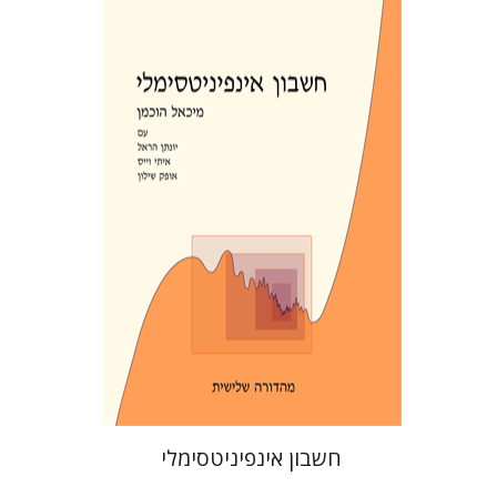
אופק שילון
מיכאל הוכמן
יונתן
הראל
איתי וייס
הנחת אתר ספר מודפס
$39
$43
חשבון אינפיניטסימלי