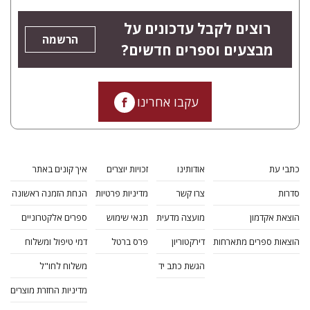
רוצים לקבל עדכונים על
הרשמה
מבצעים וספרים חדשים?
עקבו אחרינו
כתבי עת
אודותינו
זכויות יוצרים
איך קונים באתר
סדרות
צרו קשר
מדיניות פרטיות
הנחת הזמנה ראשונה
הוצאת אקדמון
מועצה מדעית
תנאי שימוש
ספרים אלקטרוניים
הוצאות ספרים מתארחות
דירקטוריון
פרס ברטל
דמי טיפול ומשלוח
הגשת כתב יד
משלוח לחו"ל
מדיניות החזרת מוצרים