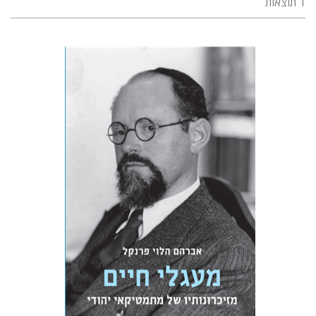
1 תוצאות
אברהם הלוי פרנקל
יסכה כהן-מנספילד
יאיר ליאל
שאולה פרנקל
הנחת אתר ספר מודפס
$32
$35