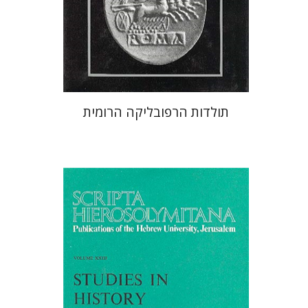
עכשיו בהנחה
$52
$71
תולדות הרפובליקה הרומית
ישראל שצמן
David Asheri
David Asheri
ישראל שצמן