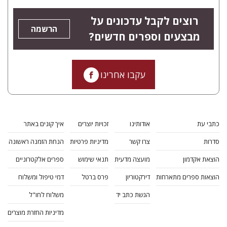
רוצים לקבל עדכונים על
הרשמה
מבצעים וספרים חדשים?
עקבו אחרינו
כתבי עת
אודותינו
זכויות יוצרים
איך קונים באתר
סדרות
צרו קשר
מדיניות פרטיות
הנחת הזמנה ראשונה
הוצאת אקדמון
מועצה מדעית
תנאי שימוש
ספרים אלקטרוניים
הוצאות ספרים מתארחות
דירקטוריון
פרס ברטל
דמי טיפול ומשלוח
הגשת כתב יד
משלוח לחו"ל
מדיניות החזרת מוצרים