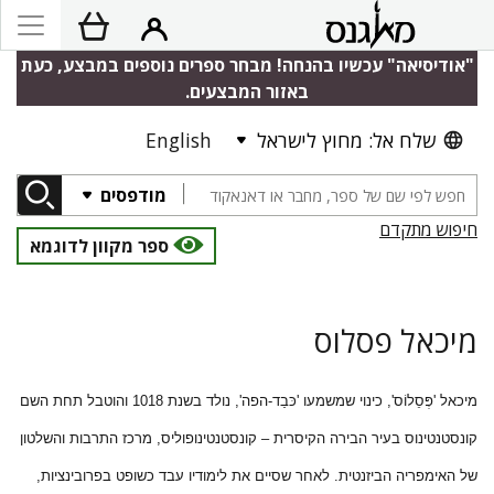
"אודיסיאה" עכשיו בהנחה! מבחר ספרים נוספים במבצע, כעת
באזור המבצעים.
שלח אל: מחוץ לישראל
English
מודפסים
חיפוש מתקדם
ספר מקוון לדוגמא
מיכאל פסלוס
מיכאל 'פְּסֵלוֹס', כינוי שמשמעו 'כּבַד-הפה', נולד בשנת 1018 והוטבל תחת השם
קונסטנטינוס בעיר הבירה הקיסרית – קונסטנטינופוליס, מרכז התרבות והשלטון
של האימפריה הביזנטית. לאחר שסיים את לימודיו עבד כשופט בפרובינציות,