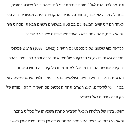
וזמן מה לפני שנת 1042 חזר לקונסטנטינופוליס כאשר קיבל משרה כמזכיר,
בתחילה מדרג לא גבוה, בחצר הקיסרית. התקדמותו היתה מטאורית והוא הפך
לאחד הפוליטיקאים המשפיעים בביזנטיון בשלושים השנים הבאות. פסלוס היה
גם איש רוח, אשר עמד בראש האקדמיה לפילוסופיה בעיר הבירה.
לקראת סוף שלטונו של קונסטנטינוס התשיעי (1042—1055) הרגיש פסלוס,
מסיבה שאינה ידועה, כי הקרקע הפוליטית אינה יציבה ובחר בחיי נזיר. בשלב
זה קיבל את שם הנזירות מיכאל. לאחר מותו של קיסר זה החזירה אותו
הקיסרית תאודורה אל החיים הפוליטיים בחצר, ומאז והלאה שימש כפוליטיקאי
בכיר, יועץ לקיסרים, ראש השרים תחת קונסטנטינוס העשירי דוקס, ומורהו של
הקיסר לעתיד מיכאל השביעי.
דווקא בימיו של תלמידו מיכאל השביעי פחתה השפעתו של פסלוס בחצר
ומאמצע שנות השבעים של המאה האחת עשרה אין בידינו מידע אמין באשר