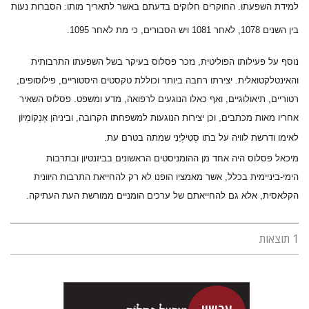
למידת השפעתו. החוקרים חלוקים בדעתם באשר לתאריך מותו: הסברות נעות
בין השנים 1078, לאחר 1081 ויש הסבורים, כי מת לאחר 1095.
נוסף על פעילותו
הפוליטית, נזכר פסלוס בעיקר בשל השפעתו התרבותית
והאינטלקטואלית. יצירתו רחבה ביותר וכוללת טקסטים היסטוריים, פילוסופים,
רטוריים, תיאולוגיים, ואף כאלו הנוגעים לרפואה, מדע ומשפט. פסלוס השאיר
אחריו מאות מכתבים, וכן יצירות הנוגעות למשפחתו הקרובה, וביניהן אֶנְקוֹמְיוֹן
לאימו ודרשת לוויה על בתו סְטִילְיָנִי שמתה בטרם עת.
מיכאל פסלוס היה אחד מן ההומניסטים הראשונים בביזנטיון ובתרבות
הימי-ביניימית בכלל, אשר מאמציו הופנו לא רק להחייאת התרבות היוונית
הקלאסית, אלא גם להחייאתם של ערכים הומניים ממורשת העת העתיקה.
1 תוצאות
עכשיו