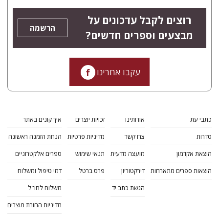
רוצים לקבל עדכונים על
הרשמה
מבצעים וספרים חדשים?
עקבו אחרינו
כתבי עת
אודותינו
זכויות יוצרים
איך קונים באתר
סדרות
צרו קשר
מדיניות פרטיות
הנחת הזמנה ראשונה
הוצאת אקדמון
מועצה מדעית
תנאי שימוש
ספרים אלקטרוניים
הוצאות ספרים מתארחות
דירקטוריון
פרס ברטל
דמי טיפול ומשלוח
הגשת כתב יד
משלוח לחו"ל
מדיניות החזרת מוצרים