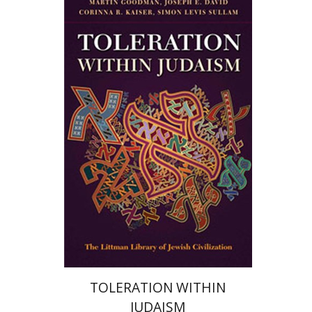
קורינה קייזר
שמעון לויס סולמן
מרטין גודמן
יוסף דוד
הנחת אתר ספר מודפס
$68
$76
TOLERATION WITHIN
JUDAISM