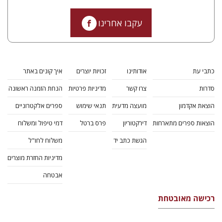
עקבו אחרינו
כתבי עת
אודותינו
זכויות יוצרים
איך קונים באתר
סדרות
צרו קשר
מדיניות פרטיות
הנחת הזמנה ראשונה
הוצאת אקדמון
מועצה מדעית
תנאי שימוש
ספרים אלקטרוניים
הוצאות ספרים מתארחות
דירקטוריון
פרס ברטל
דמי טיפול ומשלוח
הגשת כתב יד
משלוח לחו"ל
מדיניות החזרת מוצרים
אבטחה
רכישה מאובטחת