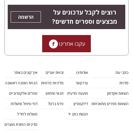
רוצים לקבל עדכונים על
הרשמה
מבצעים וספרים חדשים?
עקבו אחרינו
כתבי עת
אודותינו
זכויות יוצרים
איך קונים באתר
סדרות
צרו קשר
מדיניות פרטיות
הנחת הזמנה ראשונה
הוצאת אקדמון
מועצה מדעית
תנאי שימוש
ספרים אלקטרוניים
הוצאות ספרים מתארחות
דירקטוריון
פרס ברטל
דמי טיפול ומשלוח
הגשת כתב יד
משלוח לחו"ל
מדיניות החזרת מוצרים