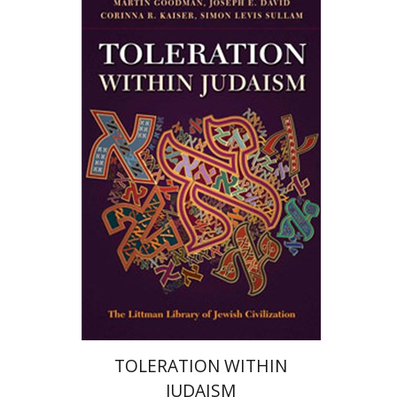
קורינה קייזר
שמעון לויס סולמן
מרטין גודמן
יוסף דוד
הנחת אתר ספר מודפס
$68
$76
TOLERATION WITHIN
JUDAISM