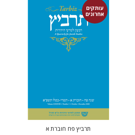
עותקים
אחרונים
רוני גולדשטיין
משה הלברטל
שלמה נאה
שרית שלו-עיני
$29
תרביץ פח חוברת א