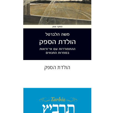
הנחת אתר ספר מודפס
$27
$30
הולדת הספק
שלמה נאה
שרית שלו-עיני
רוני
גולדשטיין
משה הלברטל