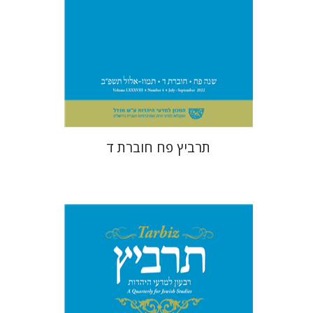
הנחת אתר ספר מודפס
$26
$29
תרביץ פח חוברת ד
רוני גולדשטיין
משה הלברטל
שלמה נאה
שרית שלו-עיני