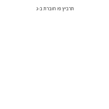
תרביץ פו חוברת ב-ג
משה הלברטל
הנחת אתר ספר מודפס