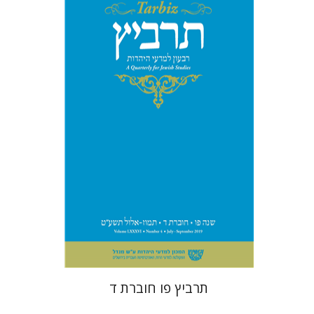
שרית שלו-עיני
רוני גולדשטיין
משה הלברטל
שלמה נאה
תרביץ פו חוברת ד