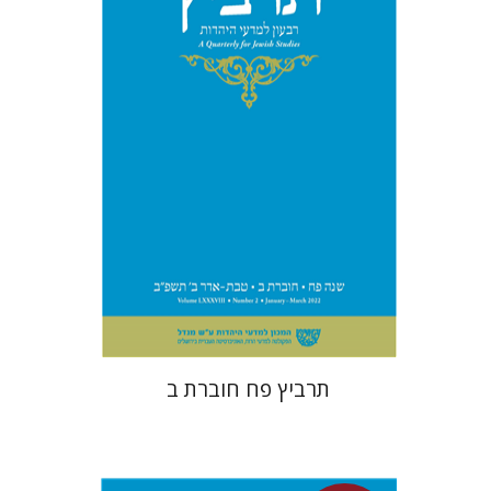
גולדשטיין
משה הלברטל
הנחת אתר ספר מודפס
$26
$29
תרביץ פח חוברת ב