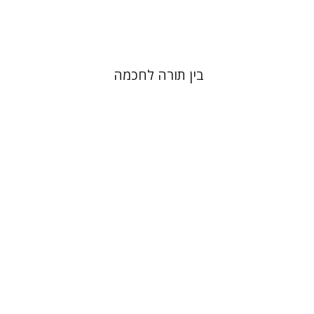
$31
$34
בין תורה לחכמה
משה הלברטל