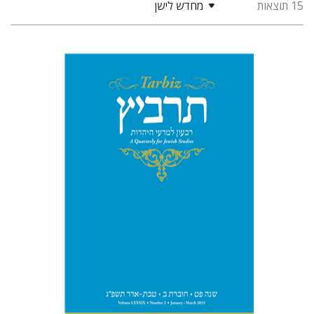
15 תוצאות
מחדש לישן
רוני גולדשטיין
שרית שלו-עיני
משה הלברטל
שלמה נאה
הנחת אתר ספר מודפס
$28
$31