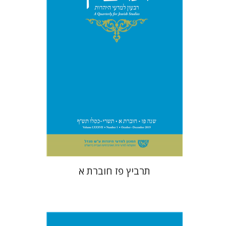
הנחת אתר ספר מודפס
$26
$29
תרביץ פז חוברת א