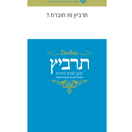
תרביץ פז חוברת ד
משה הלברטל
רוני גולדשטיין
שלמה נאה
שרית שלו-עיני