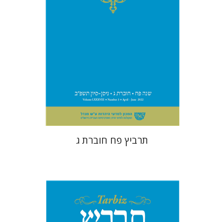
הנחת אתר ספר מודפס
$26
$29
תרביץ פח חוברת ג
שלמה נאה
שרית שלו-עיני
רוני