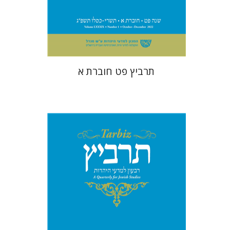
הנחת אתר ספר מודפס
$26
$29
תרביץ פט חוברת א
רוני גולדשטיין
שרית שלו-עיני
משה הלברטל
שלמה נאה