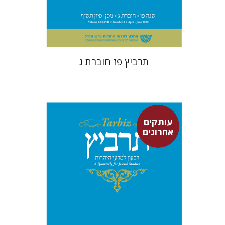
הנחת אתר ספר מודפס
$26
$29
תרביץ פז חוברת ג
עותקים
אחרונים
שרית שלו-עיני
רוני גולדשטיין
משה הלברטל
שלמה נאה