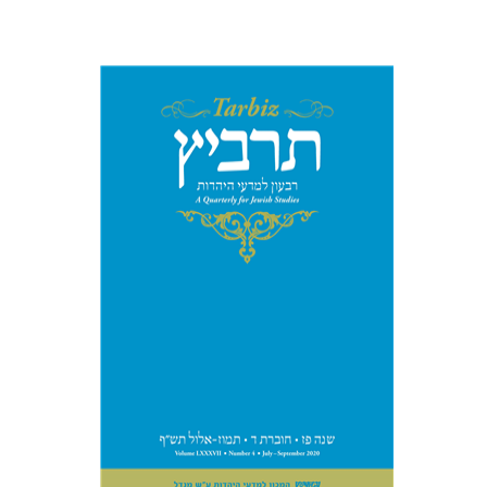
משה הלברטל
שרית שלו-עיני
שלמה נאה
רוני גולדשטיין
הנחת אתר ספר מודפס
$26
$29