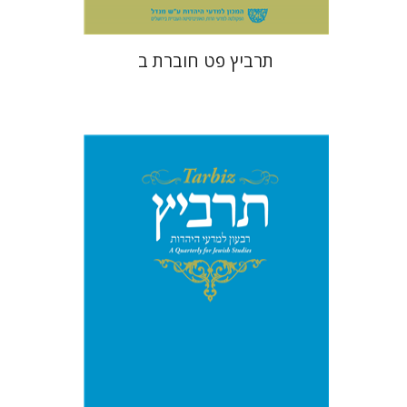
תרביץ פט חוברת ב
שלמה נאה
שרית שלו-עיני
רוני
גולדשטיין
משה הלברטל