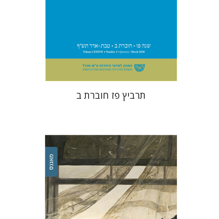
$29
תרביץ פז חוברת ב
משה הלברטל