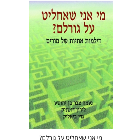
נעמה צבר בן יהושע
לירון דושניק
גדי ביאליק
הנחת אתר ספר מודפס
$25
$28
מי אני שאחליט על גורלם?