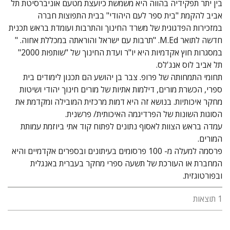
בין יתר תפקידיה בהווה היא משמשת כיועצת מטעם אוניברסיטת תל
אביב להקמת "בית ספר לעם היהודי" בבית התפוצות חברה
במזכירות הפדגוגית של משרד החינוך והתרבות ועומדת בראש תכנית
חדשה לתואר M.Ed. "תרבות עם ישראל והוראתה במכללת אחוה. "
במסגרות חוץ אקדמיות היא יו"ר ועדת החינוך של "שותפות 2000"
תל אביב לוס אנג'לס.
תחומי התמחותה של פרופ. צבר בן יהושע הם תכנון לימודים בית
ספרי, הכשרת מורים, דילמות אתיות של מורים חינוך יהודי ושיטות
מחקר איכותיות. בנושא זה היא דמות מרכזית המובילה ומקדמת את
הסוגות השונות של הפרדיגמה האיכותית/ פרשנית.
עמדה בראש הצוות לאסוף נתונים לפתוח קוד אתי ביוזמת עמותת
המורים.
פרסמה למעלה מ- 100 פרסומים בעיתונים ובספרים אקדמיים והיא
המחברת או העורכת של תשעה ספרי מחקר בעברית באנגלית
ובפורטוגזית.
1 תוצאות