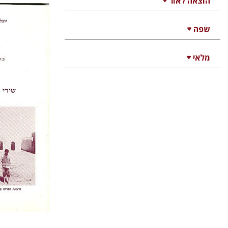
הוצאה לאור
שפה
רוברט לכמ
מלאי
עדית גר