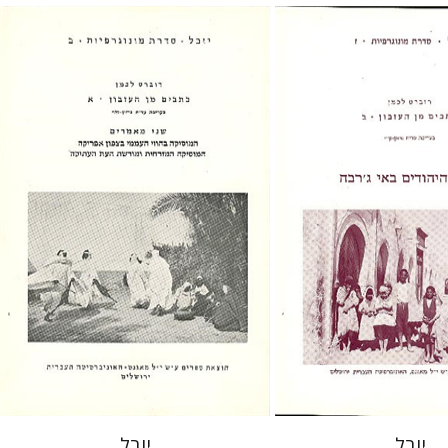
ן
רוברט לכמן
זון-קיוי
עדית גרזון-קיוי
הנחת אתר ספר מודפס
$8
$9
יובל
יובל