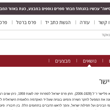
יאה" עכשיו בהנחה! מבחר ספרים נוספים במבצע, כעת באזור המב
ו קשר
עזרה
הגשת כתב יד
פרס ברטל
פרס 
נושאים
מבצעים
ישר
מחבר הספר, עזרא פליישר ז
 את המפעל לחקר השירה והפיוט בגניזה שעל-יד האקדמיה הלאומית הישראלית למד
 הביניים ועל תפילות ישראל, והפך לראש הדוברים בתחומים הללו. בין חיבוריו: פיוט