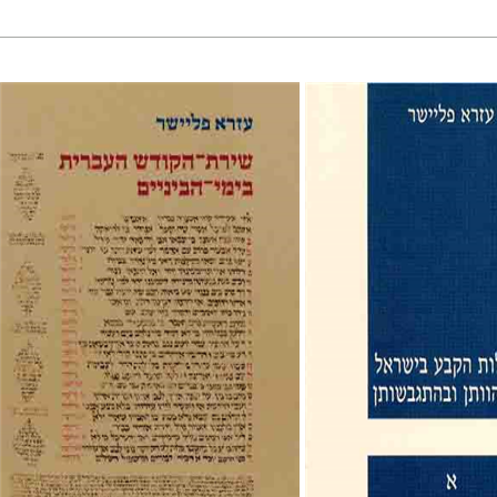
עזרא פליישר
שר
 אליצור
טובה בארי
הנחת אתר ספר מודפס
$38
$42