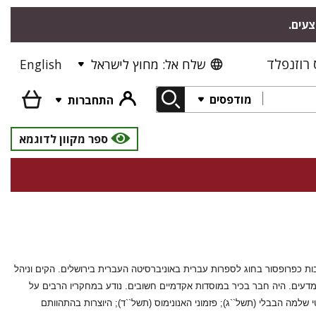
צעים.
רוזנפלד
שלח אל: מחוץ לישראל
English
מודפסים
התחברות
ספר מקוון לדוגמא
``ל (2006-1928), חתן פרס ישראל לספרות יפה לשנת 1959, כיהן שנים רבות כפרופסור בחוג לספרות עברית באוניברסיטה העברית בירושלים. הקים וניהל
עים. היה חבר בכיר במוסדות אקדמיים חשובים. נודע במחקריו הרבים על
י שלמה הבבלי (תשל``ג); פזמוני האנונימוס (תשל``ד); היוצרות בהתהוותם