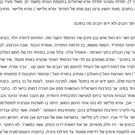
ד); תפילה ומנהגי תפילה ארץ-ישראליים בתקופת הגניזה (תשמ``ח); משלי סעיד בן
ה בתוכם ,מאת יהושע גרנט (עם מותו של הפרופ` עזרא פליישר ) עזרא פליישר. מחו
וך רגבים ולא ידעו רגבים מה בתוכם
תם וישר ירא האל ואיש נבון וחכם שיר ההספד הקצר הזה, המיוחס ליהודה הלוי, נקר
הפער המחריד, הקשה מנשוא, בין הדמות התמירה, אומרת הכבוד, שבה הכרנוהו, לבי
ור קורן הנבלע בתוך האדמה - והאפיל עליה. צלול וצורב במיוחד הדן של חמש המלי
 מה בתוכם``. ועודם נשמעים גם הדי שיר ההספד האחר שנקרא באותו מעמד, שיר שחיב
צייר את דמות דיוקנו של העתיד להיטמן תוך רגבים עוד מעט קט: ``גביר אזרח, אשר כג
/ והוד הארצות האל (=האלה) / ומחזיק בתורת האל / ומחמדי התבונות // סתמותיו מי יב
בות שלנו, האם ידעו הן מי בתוכן? קשה, למרבה הצער, לענות על כך בחיוב. בקה
חד במינו; אך בתרבות הישראלית העכשווית ספק אם הוכרה דמותו כראוי לה. בח
אחד הבורות והניכור ביחס למורשה התרבותית היהודית, ומן העבר האחר הניכור והבו
. אכן, עזרא פליישר לא נהה אחר ההמון הסואן. היתה בו חשדנות עקרונית לפופוליס
 ולערכי התרבות המקופלים בהם, וממחויבותו העמוקה ``לאמת, אשר כולנו עבדיה, וא
שר על ידי אביו, יהודה ליב פליישר, בהשראת שמו של אברהם אבן עזרא, הפרשן ההוג
כינוים אז - היו חלק מהווייתו; אך את ראשית דרכו ככותב עשה כמשורר, לא כחוקר. ע
והו לתקופת אימים של רדיפות ומאסר על פעילות ציונית, ברומניה הקומוניסטית של 