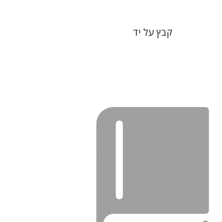
קבץ על יד
עזרא פליישר