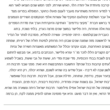
רבה מיוחדת אל יהודה הלוי, האיש ושירתו; לפני חמש שנים הוציאו לאור הוא
יישר למדעי היהדות משתרעת מעבר לעצם פועלו כחוקר, המופלא בפריונו מצד
וט בגניזה שהקים ב-1967 ועמד בראשו מאז, מתקדם אל עבר השלמת קיטלוגם המקיף של עשרות אלפי הטקסטים השיריים הטמונים
מד בראש חברת ``מקיצי נרדמים`` הוותיקה והיוקרתית וערך את סדרת הספרים
ונות אלה ואחרות, היה פליישר במשך שנים מרצה נערץ, בלתי נשכח, בחוג
 כעברית שבקולמוסו - היתה יפהפייה: עשירה להפליא, מסרבת לוותר על הנדיר
ר לראשונה מזה שמונה שנים שבהן היה מרותק למיטת חוליה של רעייתו, שמתה
 בשנים האחרונות, מבט עקרוני וכולל על המשתמע מאוצרות השירה של גניזת
ים הקצרים הללו לזכר מו``ר עזרא פליישר, הנכתבים בדמע, אני מבקש לחתום
כנים לשבת בבתי הכנסיות, מדי שבת ומדי חג, שעות על גבי שעות, בשביל לשמוע
לעתים קרובות ככל שניתן? התשובה המתבקשת היא זאת: מפני שבני תרבות היו.
לשון שבה לא דיברו - אבל שידעו בה שהיא לשונם, ושהיא יכולה, רק היא יכולה,
בזעיר אנפין, נרדפת, שחוחה, חדלת אונים, אבל תרבות. תרבות ככל שאפשר.
בות ישראל, גם בשנות עוניה ומרודיה, כתרבות ריבונית, רבת פנים, הנענית
ר קומתה של תרבות ישראל אפילו מילימטר: תרבות ישראל היתה ונשארה מה שהיא.
 הרואי, ואין זה דבר מועט. והיא אף מזמינה אותנו להפיק ממנה לקח, הן ברמה