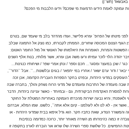
 באבשאד (תש``ן)
יבות עמוקה לאמת הידעו הדמעות מי שפכם? וידעו הלבבות מי הפכם?
א לפני מיטתו של הפרופ` עזרא פליישר, ועודו מהדהד בלב מי שעמד שם, בטרם
ן הגוף הצנום המכוסה שחורים, הממתין לקבורתו, כמו נוצק אל התמונה שבלב
ם הפשוטות והמרות, האומרות את היאלמותו של האנושי אל מול החומר האטום:
ר יהודה הלוי לזכר עמיתו ורעו משה אבן עזרא, אשר מלותיו, בנות אלף השנים
ר / שכן במעצר ומסגר... חכם וספר / ונתן אמרי שפר / ושיחותיו כנגינות...
אר / ודור ערם ישאר / אחריו במי יתפאר / בגוים ובלשונות...``. אבל ``הדור``,
ל העוסקים במדעי היהדות, ובפרט בחקר הספרות העברית הקדומה, אכן זכה
ברה שבה מעמדה של התרבות ומעמדם של מדעי הרוח נשחק והולך, בחברה שבה
רות למסורת האקדמית הביקורתית, גם - ובמיוחד - כאשר עניינה ביהדות, הדבר
טי ולאופנתי; והיא נבעה ישירות מהכרתו העמוקה באחריות המוטלת על החוקר
שר אין - לא לנו ולא לעולמנו - קיום אלא אתה``, כלשונו. שמו המלא, אברהם
ה והמשורר הנודע, שאת כתביו חקר. הוא גדל איפוא בבית שמדעי היהדות - או
ובדה זו כמוה כהינזרותו מן השירה מאוחר יותר, כרוכה כמדומה בנסיבות
שנות החמישים. כל שלושת ספרי השירה שלו שראו אור הוברחו לארץ בתקופה זו