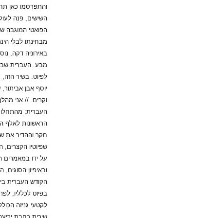
והתפרסמו כאן תחת
השישים, פנה לעול
הפואטי המוגבה שבו
מבחינתו לבלי הינ
באירוניה דקה, נו
מבע. העברית שבה
לפיוט. בשיר הזה,
יוסף אבן אביתור, 
וקרים. // אני מהל
העברית: מהתחלותי
הראשונות לאלף הש
חקר וההדיר את שי
שפיוטיו הקצרים, ה
על ידו במאמרים ה
ובאיפיון הסוגים, 
בפיוט לכלליו, לפר
לקטעי גניזה הכול
שירית רחבת יריעה