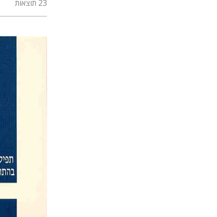
23 תוצאות
עזרא פליי
שולמית