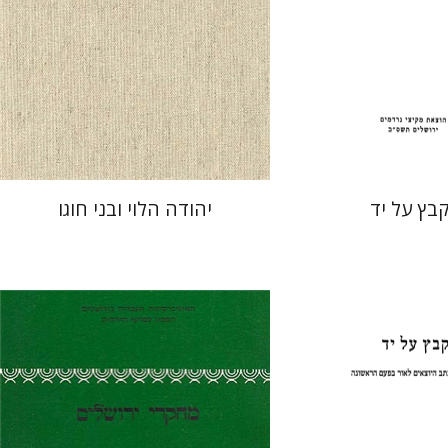
 אתר ספר מודפס
$31
$34
בץ על יד
יהודה הלוי ובני חוגו
ליישר
עזרא פליישר