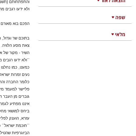
הוצאה לאור
והתפתחותם (תשמ``
ולא ידעו רגבים מ
שפה
הפכם בוא מאורם ת
מלאי
בתוכם שר וגדול, 
צאת מסע הלוויה. 
השיר - מקור של א
``ולא ידעו רגבים
כמעט, כמו נחלצו ל
נעים זמרות ישראל 
כלומר החברה והתר
פליישר למעמד מיו
גוברים מן העבר ה
איננו מפתיע לגמרי
ביחס למושאי מחקרו
עזרא, הוענק לפליי
``חוכמת ישראל`` כ
הביוגרפיות שהטיל