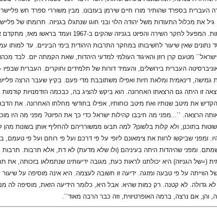
 העברית בספרד שהותיר מורו חיים שירמן בעזבונו. מבין משוררי ספרד חש פליישר קי
 גיל את מכלול התעודות משל יהודה הלוי ובני חוגו שנתגלו בגניזה. תרומתו של פל
האיכות כמצד הכמות. המפעל לחקר השירה והפי
ד נתונים שאין שיעור לחשיבותו במחקר התרבות היהודית בימי הביניים. עד למותו ע
ישראל`` מטעם קרן רוזן והאיגוד העולמי למדעי היהדות, שאת הקמתה יזם. לבד מכה
ניברסיטה העברית בירושלים, והעמיד דורות של תלמידים וחוקרים. העברית שבפיו -
ת גמישה, דינאמית ומלאת חיות ואפילו משתובבת מדי פעם. בקיץ שעבר הרצה פלייש
רצאה זו היתה גם הרצאתו האחרונה. הוא ביקש להציג בה, כבכמה הזדמנויות קודמות
דיש את מיטב שנותיו ואת מיטב כוחותיו, אפילו בחודשי מחלתו האחרונה. את הדבר
תה הרצאה. ``...מפני מה חיבבו קהילות ישראל כדי כך את הפיוט? מפני מה היו מו
וטות בתוכנן, ולא קלות בלשונן? למה תבעו ממשורריהם להחליף אותן בשונות מהן 
היו. ומפני שביקשו לרוות את צימאונם ליופי על פי דרכם ועל פי רוחם ועל פי טעמם, ב
שמתם. ומפני שהיהדות היתה בעיניהם (ולו שלא מדעת) לא דת, אלא תרבות. תרבות 
ת (=של הגניזה) היא יכולתנו לראות כעת, מגובה ידיעותינו שנתמלאו בזכותה, את תר
של הווייתה על פי טבעה ומזגה. ידיעה זו חשובה לעצמה. היא אינה מוסיפה על שיעו
א גדולה. לא קטנה. רק כמות שהיא. אבל היא, כלומר הידיעה הזאת, מוסיפה לה ממד
, והן, אם נרצה, ברמה האופרטיווית, וזה כבר הרבה מאוד``.