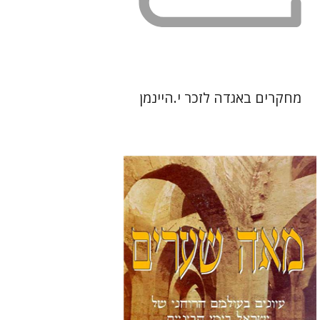
מחקרים באגדה לזכר י.היינמן
עזרא פליישר
יעקב בלידשטיין
כרמי הורוביץ
דב ספטימוס