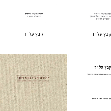
 אתר ספר מודפס
הנחת אתר ספר מודפס
$31
$31
$34
$34
בץ על יד
קבץ על יד
ליישר
עזרא פליישר
משה גיל