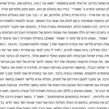
 שמות בדויים; על אחד מהם (הפואמה ``משא גוג``) זכה, בעילום שם, בפרס ישרא
ם המחקר והפרק ה``משוררי`` בחייו כמו נתעלם מן העין. האם פסק מלפרסם שירה 
 יצר את שיריו - ברוח שירת ביאליק, אלתרמן, אצ``ג - כבר עבר זמנו באקלים החדש, ה`
תק בתקופה שמאימיה ביקש לנתק את עצמו ככל האפשר. מבעד לתנופה הלשונית והרגש
סח היינה, לבין תמונות הכלא, המתנסחות באורח מחריד, גרוטסקי ואף מקברי לעתים,
 כתובים השירים הללו משקפת את עוצמת חיותם של המקורות העבריים הקדומים ב
 ``נשמת``, נשמע הדם של פיוטי ה``נשמת`` ששולבו בתפילת השחרית: ז`אנר טיפוסי 
שלה הקדיש פליישר את עבודת הדוקטור שלו (``נשמת חלומות-שמכבר: חרבות. / כתובו
ך בלבי ומדליק / נרות נשמה לזכרם, / לאיר לי נתיב לנוסי עם שחרית / מפני אור-י
ה בארץ ישראל וסביבותיה למן אמצע האלף הראשון ואילך, הידועות לנו בעיקר מכת
ני. את עבודת הדוקטור המקיפה שלו ייחד כאמור לחקר שירתו של יוסף אבן אביתור
רי שלמה הבבלי, מראשוני הפייטנים באירופה הנוצרית; מהדורה זו ראתה אור בתשל`
טיפוסיים לתקופתו, נשתמרו בגניזה בלבד, ראה אור במהדורתו שנה לאחר מכן (``פזמונ
רבה. אך מעבר לעצם ההדרתם של פיוטים, הפליא עזרא פליישר לעשות במישור העקר
התבניות וגם תפישות היופי שעיצבו את דמותו של הפיוט במשך תולדותיו. אבחנות מקו
הקודש העברית בימי הביניים``, שמאז הופעתו ב-1975 הוא בבחינת ת
טיו ולדורותיו, ``היוצרות בהתהוותם והתפתחותם``, תשמ``ד. במשך השנים הירבה פל
לים את נוסחיהן; בתחום זה העלה תגליות רבות ואף האיר סוגיות יסוד באור חדש. ב
 ומיוחדת במינה, המתבוננת בעולם ומלואו, אשר חיבר לפני כשנות אלף משורר בש