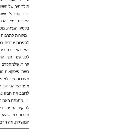
תולדותיה של השירה
וידידו הפרופ` משה
בקטעי הגניזה, מס
``מקורות לתרבות 
לספרות עברית באו
והארכאי - ובה בע
לפני שנה וחצי. ה
קהיר, שלמחקרם הק
בשתי פיסקאות מאו
מערכות שיר לא פש
מפני שאוהבי יופי 
לדובב את חביון נ
``...מתנתה האמיתי
לחוקים הפנימיים 
תרבות כמו שהיא. ל
המושגית, וזה הרבה