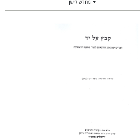
מחדש לישן
עזרא פליישר
הנחת אתר ספר מודפס
$31
$34