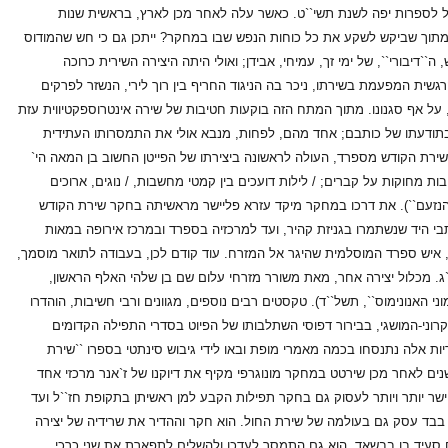
ל לספרות יפה לשנת תשי``ט. כאשר עלה לאחר מכן לארץ, בראשית שנות
מתוך שביקש לשקע את כל כוחות הנפש שבו במחקר? ייתכן גם כי חש שהמודוס
`דיבורי``, של ימי זך, עמיחי, אבידן; ואולי היתה היצירה השירית כרוכה
ית המפעמת בשירתו, ניכר בה הניגוד החריף בין רוך לירי, הנשזר לפרקים
 על אף סגנונו. מתוך המתח הזה בוקעות חטיבות של שירה אינטרוספקטיווית עזת
תודעתו של כותבם; אחד מהם, לפחות, מנבא אולי את התמסרותו העתידית
לשירת הקודש מספרד, העולה לראשונה ביצירתו של הפייטן החשוב בן המאה הי`
ת מחוקות על קברים; / לילות דועכים בין קמטי מחשבות, / נוגים, ארוכים
ומי הנזעם``). את דרכו במחקר מיקד עזרא פליישר מראשיתה בחקר שירת הקודש
בי היד שנשתמרו בגניזת קהיר, ועד למרכזיה בספרד ובמרכז אירופה במאות
, איש ספרד המוסלמית שהיגר אל המזרח. עוד קודם לכן, בעבודה לתואר מוסמך,
`ג. מכלול יצירה אחר, מאת משורר מזרחי עלום שם בן שלהי האלף הראשון,
י האנונימוס``, תשל``ד). טקסטים רבים נוספים, מגוונים ורבי חשיבות, הוהדרו
וני-המושגי, בבירור דפוסי השתלבותו של הפיוט בסדרי התפילה הקדומים
ריות אלה נתנסחו בכמה מאמרי מופת ובאו לידי גיבוש סינתטי בספרו ``שירת
שתית לכל עבודה בתחום. תשע שנים לאחר מכן שירטט במחקר מונוגרפי מקיף את דיוקנו של ז`אנר מרכזי אחד
יישר יותר ויותר לעסוק גם בחקר תפילות הקבע למן ראשיתן בתקופת חז``ל ועד
ד בבד עסק גם בעולמה של שירת החול. הוא חקר וההדיר את שרידיה של יצירה
ם סעיד בן בבשאד. הוא גם התמסר לעדכן ולהשלים לתפארת את שני כרכי