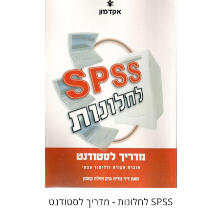
ד``ר נורית ברק
קופמן הילה
SPSS לחלונות - מדריך לסטודנט