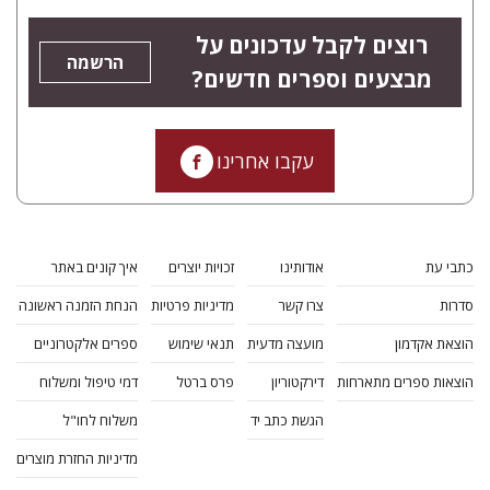
רוצים לקבל עדכונים על
הרשמה
מבצעים וספרים חדשים?
עקבו אחרינו
כתבי עת
אודותינו
זכויות יוצרים
איך קונים באתר
סדרות
צרו קשר
מדיניות פרטיות
הנחת הזמנה ראשונה
הוצאת אקדמון
מועצה מדעית
תנאי שימוש
ספרים אלקטרוניים
הוצאות ספרים מתארחות
דירקטוריון
פרס ברטל
דמי טיפול ומשלוח
הגשת כתב יד
משלוח לחו"ל
מדיניות החזרת מוצרים