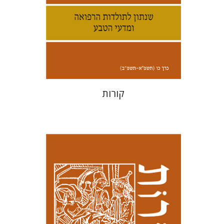
הנחת אתר ספר מודפס
$32
$35
קורות
קנת קולינס
שמואל קוטק