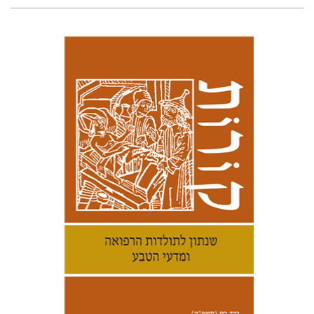
קנת קולינס
הנחת אתר ספר מודפס
$38
$42