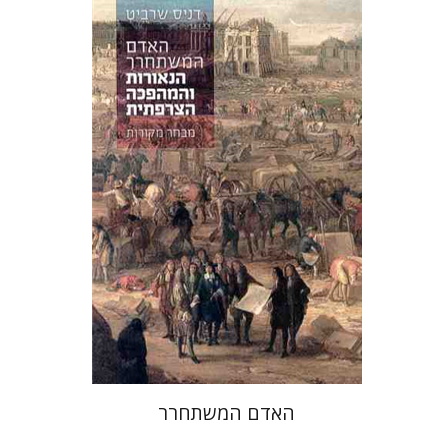
דניס שרביט
אבנר להב
שירן בק
הנחת אתר ספר אלקטרוני
$30
האדם המשתחרר