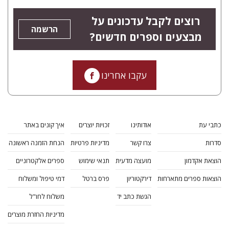
רוצים לקבל עדכונים על
הרשמה
מבצעים וספרים חדשים?
עקבו אחרינו
כתבי עת
אודותינו
זכויות יוצרים
איך קונים באתר
סדרות
צרו קשר
מדיניות פרטיות
הנחת הזמנה ראשונה
הוצאת אקדמון
מועצה מדעית
תנאי שימוש
ספרים אלקטרוניים
הוצאות ספרים מתארחות
דירקטוריון
פרס ברטל
דמי טיפול ומשלוח
הגשת כתב יד
משלוח לחו"ל
מדיניות החזרת מוצרים