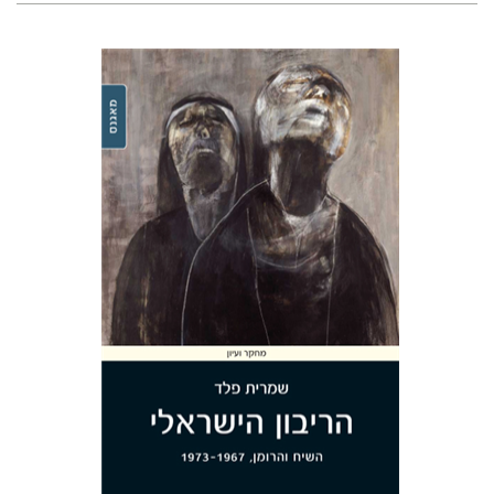
שמרית פלד
הנחת אתר ספר מודפס
$29
$32