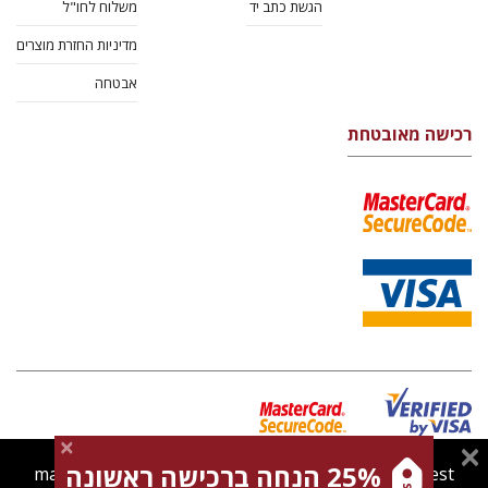
הגשת כתב יד
משלוח לחו"ל
מדיניות החזרת מוצרים
אבטחה
רכישה מאובטחת
25% הנחה ברכישה ראשונה
magnespress.co.il uses cookies to give you the best
מדיניות Cookies
תנאי שימוש
מדיניות פרטיות
צרו