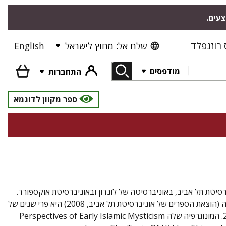
צעים.
רוזנפלד
שלח אל: מחוץ לישראל
English
מודפסים
התחברות
ספר מקוון לדוגמא
סיטת תל אביב, באוניברסיטה של לונדון ובאוניברסיטת אוקספורד.
התמחתה בסוּפיוּת, המיסטיקה באסלאם. "הסוּפים: אנתולוגיה" בתרגומה לעברית ובעריכתה (הוצאת הספרים של אוניברסיטת תל אביב, 2008) היא פרי שנים של
התעמקות במסורת מיסטית זו. מהדורה ערבית של האנתולוגיה יצאה לאור בביירות ב-2018. המונוגרפיה שלה Perspectives of Early Islamic Mysticism