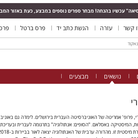
יאה" עכשיו בהנחה! מבחר ספרים נוספים במבצע, כעת באזור המב
ו קשר
עזרה
הגשת כתב יד
פרס ברטל
פרס 
נושאים
מבצעים
י
י, פרופ' אמריטה של האוניברסיטה העברית בירושלים. לימדה גם באוניבר