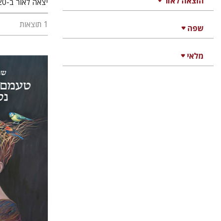
הוצאה לאור
יצאה לאור ב-2020 בהוצאת ראטלדג'. גרסה עברית לספרה The Taste Of Hidden Things: Images On The Sufi Path יצאה לאור בהוצאת מאגנס.
1 תוצאות
שפה
מלאי
שרה סביר