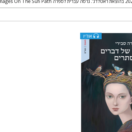
אודיו
י