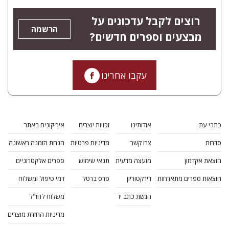
רוצים לקבל עדכונים על
הרשמה
מבצעים וספרים חדשים?
עקבו אחרינו
כתבי עת
אודותינו
זכויות יוצרים
איך קונים באתר
סדרות
צרו קשר
מדיניות פרטיות
הנחת הזמנה ראשונה
הוצאת אקדמון
מועצה מדעית
תנאי שימוש
ספרים אלקטרוניים
הוצאות ספרים מתארחות
דירקטוריון
פרס ברטל
דמי טיפול ומשלוח
הגשת כתב יד
משלוח לחו"ל
מדיניות החזרת מוצרים