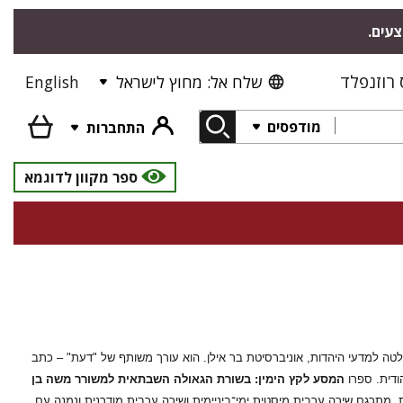
צעים.
רוזנפלד
שלח אל: מחוץ לישראל
English
מודפסים
התחברות
ספר מקוון לדוגמא
 למדעי היהדות, אוניברסיטת בר אילן. הוא עורך משותף של "דעת" – כתב
ודית. ספרו
המסע לקץ הימין: בשורת הגאולה השבתאית למשורר משה בן
מתרגם שירה ערבית מיסטית ימי־ביניימית ושירה ערבית מודרנית ונמנה עם