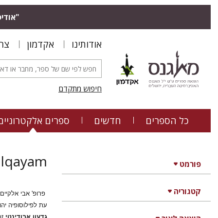
"אודיס
אודותינו
אקדמון
צר
חיפוש מתקדם
כל הספרים
חדשים
ספרים אלקטרוניים
Elqayam
פורמט
קטגוריה
פרופ' אבי אלקיים
עת לפילוסופיה יה
גדעון אבּודיֶנטֵי
זכ