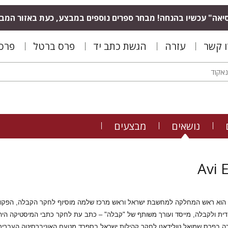
יאה" עכשיו בהנחה! מבחר ספרים נוספים במבצע, כעת באזור המב
ו קשר
עזרה
הגשת כתב יד
פרס ברטל
פרס 
נושאים
מבצעים
Avi 
 הוא ראש המחלקה למחשבת ישראל וראש מרכז שלמה מוסיוף לחקר הקבלה, הפקולטה
ודית ולקבלה, מייסד ועורך משותף של "קבלה" – כתב עת לחקר כתבי המיסטיקה היה
ה בפרס שמואל טולידאנו לחקר קהילות ישראל בספרד מטעם האוניברסיטה העברית. 