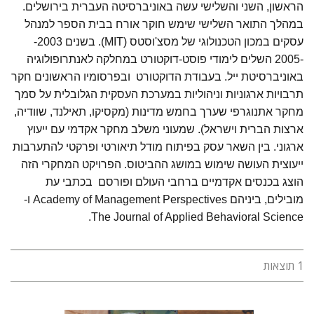
הראשון, השני והשלישי עשה באוניברסיטה העברית בירושלים.
במהלך התואר השלישי שימש חוקר אורח בבית הספר למנהל
עסקים במכון הטכנולוגי של מסצ'וסטס (MIT). בשנים 2003-
-2005 השלים לימודי פוסט-דוקטורט במחלקה לאנתרופולוגיה
באוניברסיטת ייל. בעבודת הדוקטורט ובפרסומיו הראשונים חקר
תרבויות ארגוניות וניהוליות במערכת העסקית הגלובלית על סמך
מחקר אתנוגרפי שערך בחמש מדינות (מקסיקו, תאילנד, שוודיה,
ארצות הברית וישראל). שמעוני משלב מחקר אקדמי עם ייעוץ
ארגוני. בין השאר עסק בפיתוח מודל תיאורטי ופרקטי להתערבות
ייעוצית העושה שימוש במושג ההביטוס. הפרויקט המחקרי הזה
הוצג בכנסים אקדמיים ברחבי העולם ופורסם בכתבי עת
מובילים, ביניהם Academy of Management Perspectives ו-
The Journal of Applied Behavioral Science.
1 תוצאות